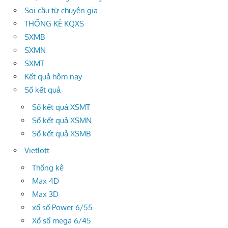
Soi cầu từ chuyên gia
THỐNG KÊ KQXS
SXMB
SXMN
SXMT
Kết quả hôm nay
Sổ kết quả
Sổ kết quả XSMT
Sổ kết quả XSMN
Sổ kết quả XSMB
Vietlott
Thống kê
Max 4D
Max 3D
xổ số Power 6/55
Xổ số mega 6/45