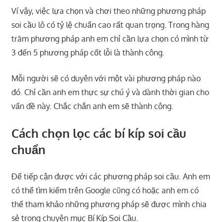
Ví vậy, việc lựa chọn và chơi theo những phương pháp
soi cầu lô có tỷ lệ chuẩn cao rất quan trọng. Trong hàng
trăm phương pháp anh em chỉ cần lựa chọn có mình từ
3 đến 5 phương pháp cốt lỗi là thành công.
Mỗi người sẽ có duyên với một vài phương pháp nào
đó. Chỉ cần anh em thực sự chú ý và dành thời gian cho
vấn đề này. Chắc chắn anh em sẽ thành công.
Cách chọn lọc các bí kíp soi cầu
chuẩn
Để tiếp cận được với các phương pháp soi cầu. Anh em
có thể tìm kiếm trên Google cũng có hoặc anh em có
thể tham khảo những phương pháp sẽ được mình chia
sẻ trong chuyên mục Bí Kíp Soi Cầu.