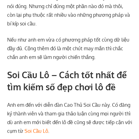
nói đúng. Nhưng chỉ đúng một phần nào đó mà thôi,
còn lại phụ thuộc rất nhiều vào những phương pháp và
bí kíp soi cầu.
Nếu như anh em vừa có phương pháp tốt cùng dữ liệu
đầy đủ. Cộng thêm đó là một chút may mắn thì chắc
chắn anh em sẽ làm người chiến thắng.
Soi Cầu Lô – Cách tốt nhất để
tìm kiếm số đẹp chơi lô đề
Anh em đến với diễn đàn Cao Thủ Soi Cầu này. Có đăng
ký thành viên và tham gia thảo luận cùng mọi người thì
dù anh em mới biết đến lô đề cũng sẽ được tiếp cận với
cụm từ
Soi Cầu Lô
.