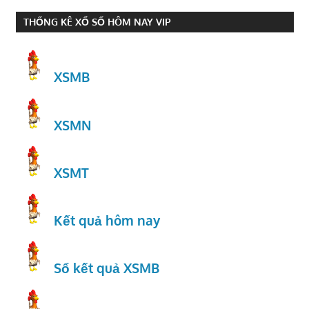
THỐNG KÊ XỔ SỐ HÔM NAY VIP
XSMB
XSMN
XSMT
Kết quả hôm nay
Sổ kết quả XSMB