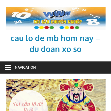
Skip
to
content
cau lo de mb hom nay –
du doan xo so
cau
lo
NAVIGATION
de
mb
hom
nay
–
du
doan