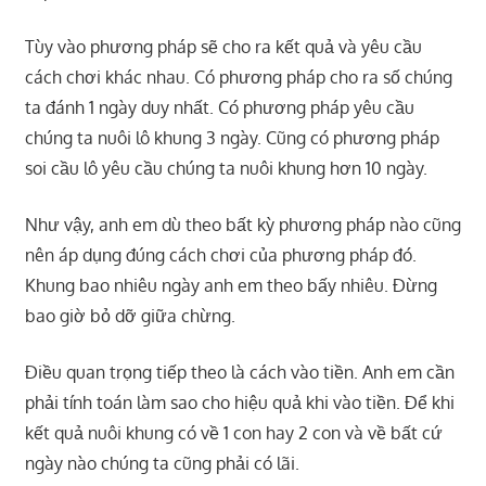
Tùy vào phương pháp sẽ cho ra kết quả và yêu cầu
cách chơi khác nhau. Có phương pháp cho ra số chúng
ta đánh 1 ngày duy nhất. Có phương pháp yêu cầu
chúng ta nuôi lô khung 3 ngày. Cũng có phương pháp
soi cầu lô yêu cầu chúng ta nuôi khung hơn 10 ngày.
Như vậy, anh em dù theo bất kỳ phương pháp nào cũng
nên áp dụng đúng cách chơi của phương pháp đó.
Khung bao nhiêu ngày anh em theo bấy nhiêu. Đừng
bao giờ bỏ dỡ giữa chừng.
Điều quan trọng tiếp theo là cách vào tiền. Anh em cần
phải tính toán làm sao cho hiệu quả khi vào tiền. Để khi
kết quả nuôi khung có về 1 con hay 2 con và về bất cứ
ngày nào chúng ta cũng phải có lãi.