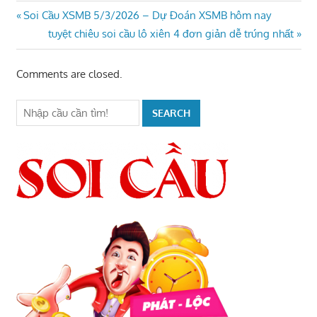
Điều
Previous
Soi Cầu XSMB 5/3/2026 – Dự Đoán XSMB hôm nay
Post:
Next
tuyệt chiêu soi cầu lô xiên 4 đơn giản dễ trúng nhất
hướng
Post:
bài
Comments are closed.
viết
SEARCH