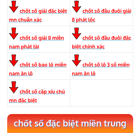
chốt số giải đặc biệt
chốt số đầu đuôi giải
mn chuẩn xác
8 phát lộc
chốt số giải 8 miền
chốt số đầu đuôi đặc
nam phát tài
biệt chính xác
chốt số bao lô miền
chốt số lô 3 số miền
nam ăn lô
nam ăn lô
chốt số cặp xỉu chủ
mn đặc biệt
chốt số đặc biệt miền trung