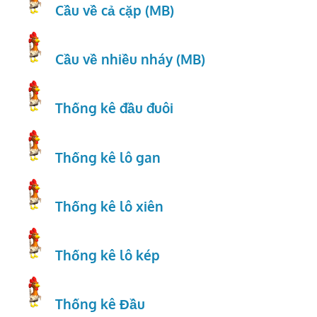
Cầu về cả cặp (MB)
Cầu về nhiều nháy (MB)
Thống kê đầu đuôi
Thống kê lô gan
Thống kê lô xiên
Thống kê lô kép
Thống kê Đầu