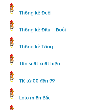
Thống kê Đuôi
Thống kê Đầu – Đuôi
Thống kê Tổng
Tần suất xuất hiện
TK từ 00 đến 99
Loto miền Bắc