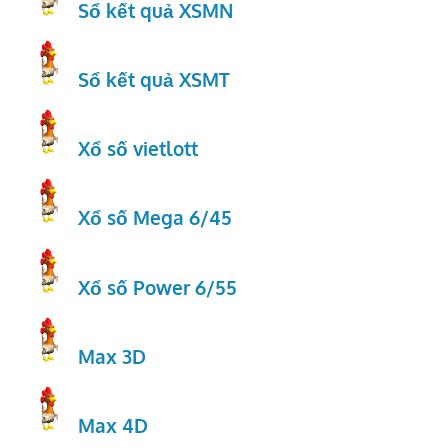
Sổ kết quả XSMN
Sổ kết quả XSMT
Xổ số vietlott
Xổ số Mega 6/45
Xổ số Power 6/55
Max 3D
Max 4D