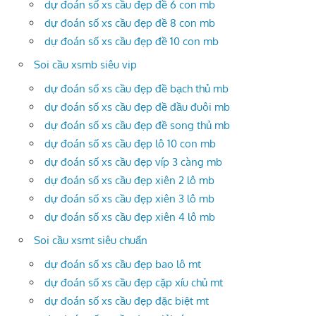
dự đoán số xs cầu đẹp đề 6 con mb
dự đoán số xs cầu đẹp đề 8 con mb
dự đoán số xs cầu đẹp đề 10 con mb
Soi cầu xsmb siêu vip
dự đoán số xs cầu đẹp đề bạch thủ mb
dự đoán số xs cầu đẹp đề đầu đuôi mb
dự đoán số xs cầu đẹp đề song thủ mb
dự đoán số xs cầu đẹp lô 10 con mb
dự đoán số xs cầu đẹp víp 3 càng mb
dự đoán số xs cầu đẹp xiên 2 lô mb
dự đoán số xs cầu đẹp xiên 3 lô mb
dự đoán số xs cầu đẹp xiên 4 lô mb
Soi cầu xsmt siêu chuẩn
dự đoán số xs cầu đẹp bao lô mt
dự đoán số xs cầu đẹp cặp xíu chủ mt
dự đoán số xs cầu đẹp đặc biệt mt