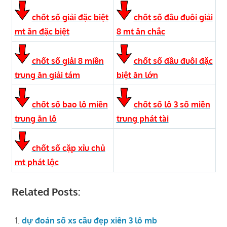
chốt số giải đặc biệt
chốt số đầu đuôi giải
mt ăn đặc biệt
8 mt ăn chắc
chốt số giải 8 miền
chốt số đầu đuôi đặc
trung ăn giải tám
biệt ăn lớn
chốt số bao lô miền
chốt số lô 3 số miền
trung ăn lô
trung phát tài
chốt số cặp xỉu chủ
mt phát lộc
Related Posts:
dự đoán số xs cầu đẹp xiên 3 lô mb