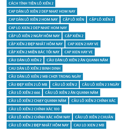
CÁCH TÍNH TIỀN LÔ XIÊN 2
CAP DÀN LÔ XIÊN 2 DEP NHAT HOM NAY
CAP DÀN LÔ XIÊN 2 HOM NAY
CẶP LÔ XIÊN
CẶP LÔ XIÊN 2
CAP LO XIEN 2 DEP NHAT HOM NAY
CẶP LÔ XIÊN 2 NGÀY HÔM NAY
CẶP XIÊN 2
CẶP XIÊN 2 ĐẸP NHẤT HÔM NAY
CAP XIEN 2 HAY VE
CẶP XIÊN 2 MIỀN BẮC TỐI NAY
CAP XIEN HAY VE
CẦU DÀN LÔ XIÊN 2
CẦU DÀN LÔ XIÊN 2 ĂN QUANH NĂM
CAU DÀN LÔ XIÊN 2 BINH DINH
CẦU DÀN LÔ XIÊN 2 MB CHƠI TRONG NGÀY
CẦU ĐẸP XIÊN 2 LÔ MB
CẦU LÔ XIÊN 2
CẦU LÔ XIÊN 2 3 NGÀY
CẦU LÔ XIÊN 2 666
CẦU LÔ XIÊN 2 ĂN QUANH NĂM
CẦU LÔ XIÊN 2 CHẠY QUANH NĂM
CẦU LÔ XIÊN 2 CHÍNH XÁC
CẦU LÔ XIÊN 2 CHÍNH XÁC 100
CẦU LÔ XIÊN 2 CHÍNH XÁC HÔM NAY
CẦU LÔ XIÊN 2 CHUẨN
CẦU LÔ XIÊN 2 ĐẸP NHẤT HÔM NAY
CAU LO XIEN 2 MB