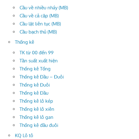
Cầu về nhiều nháy (MB)
Cầu về cả cặp (MB)
Cầu lật liên tục (MB)
Cầu bạch thủ (MB)
Thống kê
TK từ 00 đến 99
Tần suất xuất hiện
Thống kê Tổng
Thống kê Đầu – Đuôi
Thống kê Đuôi
Thống kê Đầu
Thống kê lô kép
Thống kê lô xiên
Thống kê lô gan
Thống kê đầu đuôi
KQ Lô tô