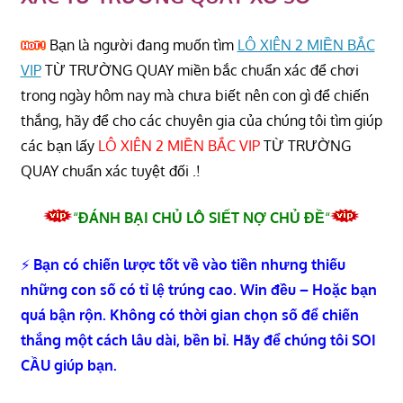
Bạn là người đang muốn tìm
LÔ XIÊN 2 MIỀN BẮC
VIP
TỪ TRƯỜNG QUAY miền bắc chuẩn xác để chơi
trong ngày hôm nay mà chưa biết nên con gì để chiến
thắng, hãy để cho các chuyên gia của chúng tôi tìm giúp
các bạn lấy
LÔ XIÊN 2 MIỀN BẮC VIP
TỪ TRƯỜNG
QUAY chuẩn xác tuyệt đối .!
“
ĐÁNH BẠI CHỦ LÔ SIẾT NỢ CHỦ ĐỀ
“
⚡
Bạn có chiến lược tốt về vào tiền nhưng thiếu
những con số có tỉ lệ trúng cao. Win đều – Hoặc bạn
quá bận rộn. Không có thời gian chọn số để chiến
thắng một cách lâu dài, bền bỉ. Hãy để chúng tôi SOI
CẦU giúp bạn.