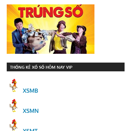
THỐNG KÊ XỔ SỐ HÔM NAY VIP
XSMB
XSMN
XSMT