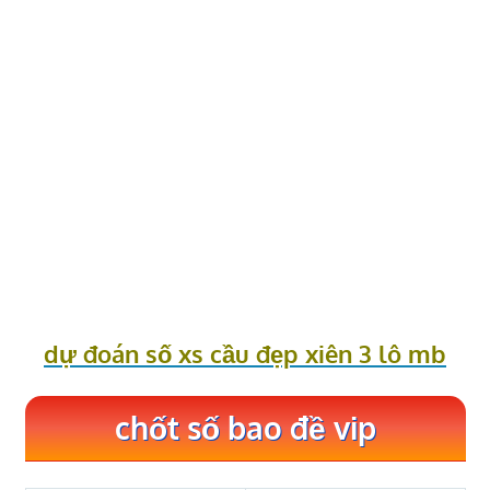
dự đoán số xs cầu đẹp xiên 3 lô mb
chốt số bao đề vip