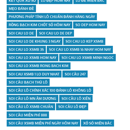
KẾT QUẢ XỔ SỐ
LÔ ĐẸP HÔM NAY
LÔ ĐỀ MIỀN BẮC
MẸO ĐÁNH ĐỀ
PHƯƠNG PHÁP TÍNH LÔ CHUẨN ĐÁNH HÀNG NGÀY
RỒNG BẠCH KIM CHỐT SỐ HÔM NAY
SO DEP HOM NAY
SOI CAU LO DE
SOI CAU LO DE DEP
SOI CAU LO DE KHUNG 3 NGAY
SOI CAU LO KEP XSMB
SOI CAU LO XSMB 3S
SOI CAU LO XSMB 16 NHAY HOM NAY
SOI CAU LO XSMB HOM NAY
SOI CAU LO XSMB MINH NGOC
SOI CAU LO XSMB RONG BACH KIM
SOI CAU XSMB 1 LO DUY NHAT
SOI CẦU 247
SOI CẦU BẠCH THỦ LÔ
SOI CẦU LÔ CHÍNH XÁC 100 ĐÁNH LÔ KHÔNG LỖ
SOI CẦU LÔ MN ÂM DƯƠNG
SOI CẦU LÔ XIÊN
SOI CẦU LÔ XSMB CHUẨN
SOI CẦU LÔ ĐẸP
SOI CẦU MIỄN PHÍ 888
SOI CẦU XSMB MIỄN PHÍ NGÀY HÔM NAY
XỔ SỐ MIỀN BẮC