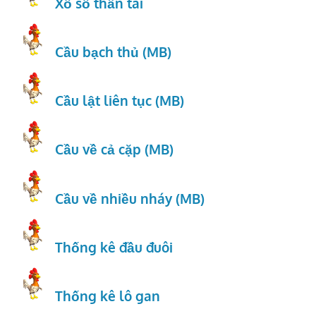
Xổ số thần tài
Cầu bạch thủ (MB)
Cầu lật liên tục (MB)
Cầu về cả cặp (MB)
Cầu về nhiều nháy (MB)
Thống kê đầu đuôi
Thống kê lô gan