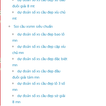
đuôi giải 8 mt
dự đoán số xs cầu đẹp xíu chủ
mt
Soi cầu xsmn siêu chuẩn
dự đoán số xs cầu đẹp bao lô
mn
dự đoán số xs cầu đẹp cặp xíu
chủ mn
dự đoán số xs cầu đẹp đặc biệt
mn
dự đoán số xs cầu đẹp đầu
đuôi giải tám mn
dự đoán số xs cầu đẹp lô 3 số
mn
dự đoán số xs cầu đẹp sớ giải
8 mn