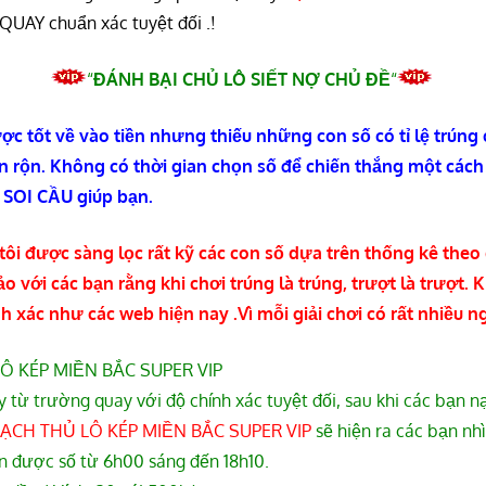
AY chuẩn xác tuyệt đối .!
“
ĐÁNH BẠI CHỦ LÔ SIẾT NỢ CHỦ ĐỀ
“
ợc tốt về vào tiền nhưng thiếu những con số có tỉ lệ trúng
 rộn. Không có thời gian chọn số để chiến thắng một cách l
 SOI CẦU giúp bạn.
tôi được sàng lọc rất kỹ các con số dựa trên thống kê theo 
o với các bạn rằng khi chơi trúng là trúng, trượt là trượt.
h xác như các web hiện nay .Vì mỗi giải chơi có rất nhiều n
Ô KÉP MIỀN BẮC SUPER VIP
 từ trường quay với độ chính xác tuyệt đối, sau khi các bạn n
ẠCH THỦ LÔ KÉP MIỀN BẮC SUPER VIP
sẽ hiện ra các bạn nhì
n được số từ 6h00 sáng đến 18h10.