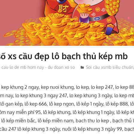
ố xs cầu đẹp lô bạch thủ kép mb
cau lo de mb hom nay - du doan xo so
Soi cầu xsmb siêu chuẩn
 kep khung 2 ngay, kep nuoi khung, lo kep, lo kep 247, lo kep 88
m nay, lo kep khung 3 ngay 247, lo kep khung 3 ngày, lo kep mb
 lô gan kép, lô kep 666, lô kep ngon, lô kép 1 ngày, lô kép 888, l
ôm nay miễn phí 95, lô kép khung, lô kép khung 1 ngày, lô kép k
 lô kép miền bắc, lô kép miền nam, bach thu lo kep , bạch thủ l
cầu 247 lô kép khung 3 ngày, nuôi lô kép khung 3 ngày 99, bạch 