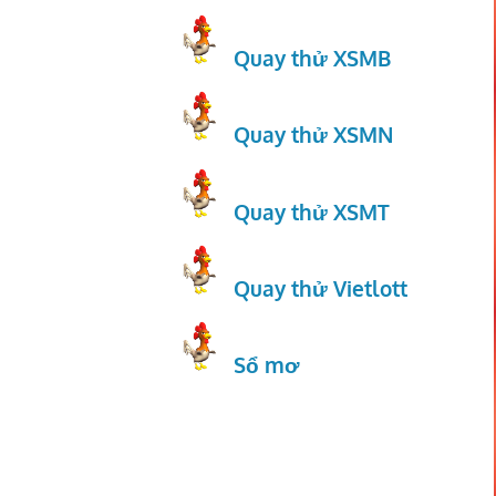
Quay thử XSMB
Quay thử XSMN
Quay thử XSMT
Quay thử Vietlott
Sổ mơ