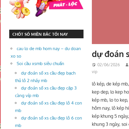
CHỐT SỐ MIỀN BẮC TỐI NAY
cau lo de mb hom nay – du doan
dự đoán s
xo so
Soi cầu xsmb siêu chuẩn
02/06/2026
vip
dự đoán số xs cầu đẹp bạch
thủ lô 2 nháy mb
lô kép, de kép mb,
dự đoán số xs cầu đẹp cặp 3
kep dep, lo kep ho
càng víp mb
kép mb, lo to kep,
dự đoán số xs cầu đẹp lô 4 con
hôm nay, lô kép h
mb
kép khung 5 ngày,
dự đoán số xs cầu đẹp lô 6 con
khung 3 ngày, soi 
mb