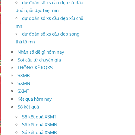
dự đoán số xs cầu đẹp sớ đầu
đuôi giải đặc biệt mn
dự đoán số xs cầu đẹp xíu chủ
mn
dự đoán số xs cầu đẹp song
thủ lô mn
Nhận số đề gì hôm nay
Soi cầu từ chuyên gia
THỐNG KÊ KQXS
SXMB
SXMN
SXMT
Kết quả hôm nay
Sổ kết quả
Sổ kết quả XSMT
Sổ kết quả XSMN
Sổ kết quả XSMB