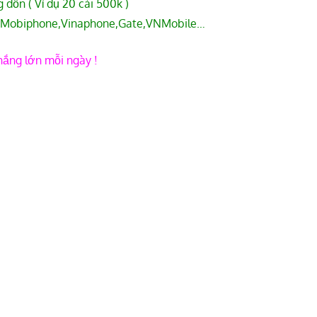
 dồn ( Ví dụ 20 cái 500k )
el,Mobiphone,Vinaphone,Gate,VNMobile…
hắng lớn mỗi ngày !