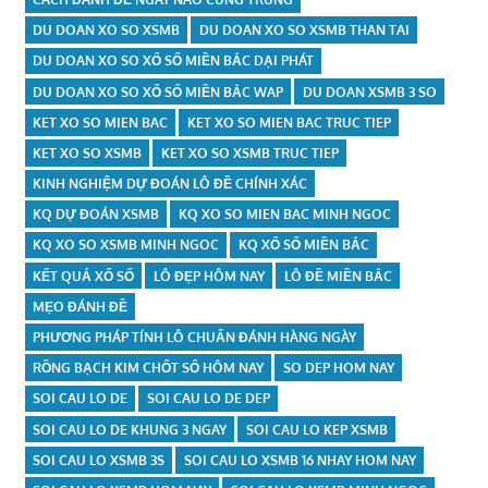
DU DOAN XO SO XSMB
DU DOAN XO SO XSMB THAN TAI
DU DOAN XO SO XỔ SỐ MIỀN BẮC DẠI PHÁT
DU DOAN XO SO XỔ SỐ MIỀN BẮC WAP
DU DOAN XSMB 3 SO
KET XO SO MIEN BAC
KET XO SO MIEN BAC TRUC TIEP
KET XO SO XSMB
KET XO SO XSMB TRUC TIEP
KINH NGHIỆM DỰ ĐOÁN LÔ ĐỀ CHÍNH XÁC
KQ DỰ ĐOÁN XSMB
KQ XO SO MIEN BAC MINH NGOC
KQ XO SO XSMB MINH NGOC
KQ XỔ SỐ MIỀN BẮC
KẾT QUẢ XỔ SỐ
LÔ ĐẸP HÔM NAY
LÔ ĐỀ MIỀN BẮC
MẸO ĐÁNH ĐỀ
PHƯƠNG PHÁP TÍNH LÔ CHUẨN ĐÁNH HÀNG NGÀY
RỒNG BẠCH KIM CHỐT SỐ HÔM NAY
SO DEP HOM NAY
SOI CAU LO DE
SOI CAU LO DE DEP
SOI CAU LO DE KHUNG 3 NGAY
SOI CAU LO KEP XSMB
SOI CAU LO XSMB 3S
SOI CAU LO XSMB 16 NHAY HOM NAY