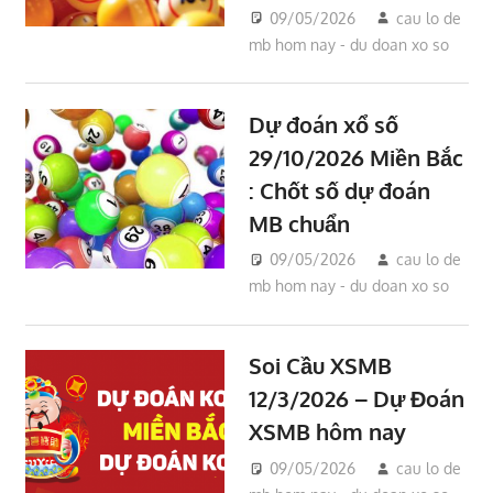
09/05/2026
cau lo de
mb hom nay - du doan xo so
Dự đoán xổ số
29/10/2026 Miền Bắc
: Chốt số dự đoán
MB chuẩn
09/05/2026
cau lo de
mb hom nay - du doan xo so
Soi Cầu XSMB
12/3/2026 – Dự Đoán
XSMB hôm nay
09/05/2026
cau lo de