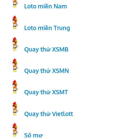
Loto miền Nam
Loto miền Trung
Quay thử XSMB
Quay thử XSMN
Quay thử XSMT
Quay thử Vietlott
Sổ mơ