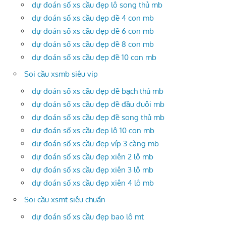
dự đoán số xs cầu đẹp lô song thủ mb
dự đoán số xs cầu đẹp đề 4 con mb
dự đoán số xs cầu đẹp đề 6 con mb
dự đoán số xs cầu đẹp đề 8 con mb
dự đoán số xs cầu đẹp đề 10 con mb
Soi cầu xsmb siêu vip
dự đoán số xs cầu đẹp đề bạch thủ mb
dự đoán số xs cầu đẹp đề đầu đuôi mb
dự đoán số xs cầu đẹp đề song thủ mb
dự đoán số xs cầu đẹp lô 10 con mb
dự đoán số xs cầu đẹp víp 3 càng mb
dự đoán số xs cầu đẹp xiên 2 lô mb
dự đoán số xs cầu đẹp xiên 3 lô mb
dự đoán số xs cầu đẹp xiên 4 lô mb
Soi cầu xsmt siêu chuẩn
dự đoán số xs cầu đẹp bao lô mt