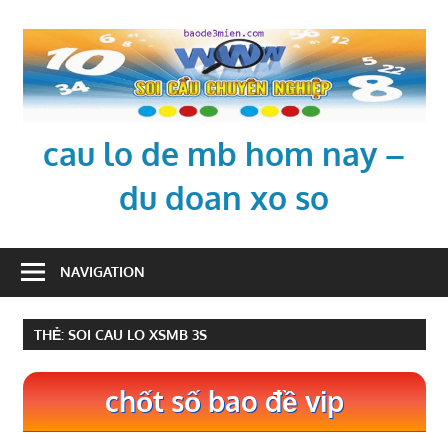
Skip
to
content
cau lo de mb hom nay –
du doan xo so
cau
lo
NAVIGATION
de
mb
THẺ:
SOI CAU LO XSMB 3S
hom
nay
chốt số bao đề vip
–
du
doan