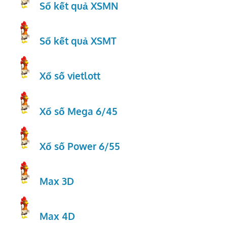
Sổ kết quả XSMN
Sổ kết quả XSMT
Xổ số vietlott
Xổ số Mega 6/45
Xổ số Power 6/55
Max 3D
Max 4D