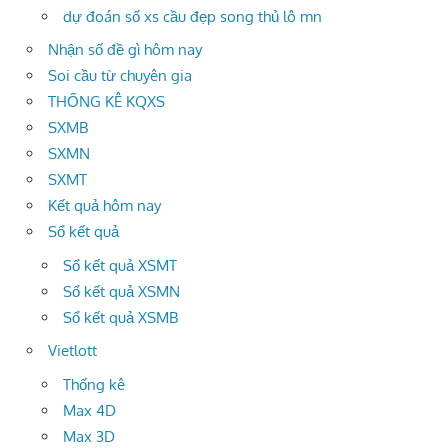
dự đoán số xs cầu đẹp song thủ lô mn
Nhận số đề gì hôm nay
Soi cầu từ chuyên gia
THỐNG KÊ KQXS
SXMB
SXMN
SXMT
Kết quả hôm nay
Sổ kết quả
Sổ kết quả XSMT
Sổ kết quả XSMN
Sổ kết quả XSMB
Vietlott
Thống kê
Max 4D
Max 3D