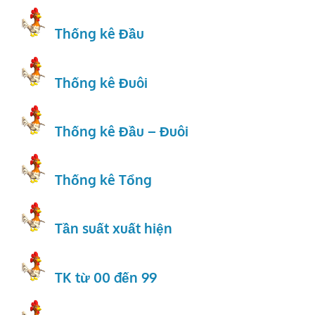
Thống kê Đầu
Thống kê Đuôi
Thống kê Đầu – Đuôi
Thống kê Tổng
Tần suất xuất hiện
TK từ 00 đến 99