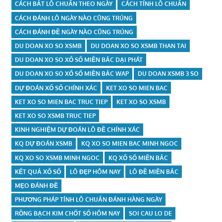
CÁCH BẮT LÔ CHUẨN THEO NGÀY
CÁCH TÍNH LÔ CHUẨN
CÁCH ĐÁNH LÔ NGÀY NÀO CŨNG TRÚNG
CÁCH ĐÁNH ĐỀ NGÀY NÀO CŨNG TRÚNG
DU DOAN XO SO XSMB
DU DOAN XO SO XSMB THAN TAI
DU DOAN XO SO XỔ SỐ MIỀN BẮC DẠI PHÁT
DU DOAN XO SO XỔ SỐ MIỀN BẮC WAP
DU DOAN XSMB 3 SO
DỰ ĐOÁN XỔ SỐ CHÍNH XÁC
KET XO SO MIEN BAC
KET XO SO MIEN BAC TRUC TIEP
KET XO SO XSMB
KET XO SO XSMB TRUC TIEP
KINH NGHIỆM DỰ ĐOÁN LÔ ĐỀ CHÍNH XÁC
KQ DỰ ĐOÁN XSMB
KQ XO SO MIEN BAC MINH NGOC
KQ XO SO XSMB MINH NGOC
KQ XỔ SỐ MIỀN BẮC
KẾT QUẢ XỔ SỐ
LÔ ĐẸP HÔM NAY
LÔ ĐỀ MIỀN BẮC
MẸO ĐÁNH ĐỀ
PHƯƠNG PHÁP TÍNH LÔ CHUẨN ĐÁNH HÀNG NGÀY
RỒNG BẠCH KIM CHỐT SỐ HÔM NAY
SOI CAU LO DE