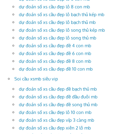
dự đoán số xs cầu đẹp lô 8 con mb
dự đoán số xs cầu đẹp lô bạch thủ kép mb
dự đoán số xs cầu đẹp lô bạch thủ mb
dự đoán số xs cầu đẹp lô song thủ kép mb
dự đoán số xs cầu đẹp lô song thủ mb
dự đoán số xs cầu đẹp đề 4 con mb
dự đoán số xs cầu đẹp đề 6 con mb
dự đoán số xs cầu đẹp đề 8 con mb
dự đoán số xs cầu đẹp đề 10 con mb
Soi cầu xsmb siêu vip
dự đoán số xs cầu đẹp đề bạch thủ mb
dự đoán số xs cầu đẹp đề đầu đuôi mb
dự đoán số xs cầu đẹp đề song thủ mb
dự đoán số xs cầu đẹp lô 10 con mb
dự đoán số xs cầu đẹp víp 3 càng mb
dự đoán số xs cầu đẹp xiên 2 lô mb