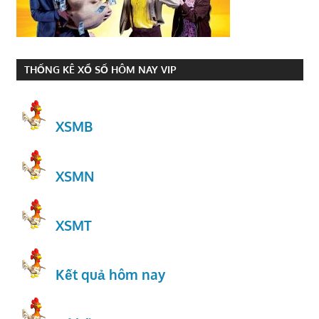
THỐNG KÊ XỔ SỐ HÔM NAY VIP
XSMB
XSMN
XSMT
Kết quả hôm nay