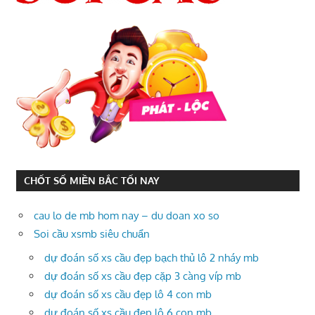
CHỐT SỐ MIỀN BẮC TỐI NAY
cau lo de mb hom nay – du doan xo so
Soi cầu xsmb siêu chuẩn
dự đoán số xs cầu đẹp bạch thủ lô 2 nháy mb
dự đoán số xs cầu đẹp cặp 3 càng víp mb
dự đoán số xs cầu đẹp lô 4 con mb
dự đoán số xs cầu đẹp lô 6 con mb