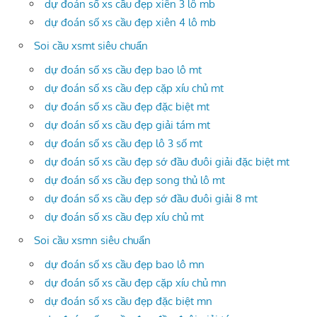
dự đoán số xs cầu đẹp xiên 3 lô mb
dự đoán số xs cầu đẹp xiên 4 lô mb
Soi cầu xsmt siêu chuẩn
dự đoán số xs cầu đẹp bao lô mt
dự đoán số xs cầu đẹp cặp xíu chủ mt
dự đoán số xs cầu đẹp đặc biệt mt
dự đoán số xs cầu đẹp giải tám mt
dự đoán số xs cầu đẹp lô 3 số mt
dự đoán số xs cầu đẹp sớ đầu đuôi giải đặc biệt mt
dự đoán số xs cầu đẹp song thủ lô mt
dự đoán số xs cầu đẹp sớ đầu đuôi giải 8 mt
dự đoán số xs cầu đẹp xíu chủ mt
Soi cầu xsmn siêu chuẩn
dự đoán số xs cầu đẹp bao lô mn
dự đoán số xs cầu đẹp cặp xíu chủ mn
dự đoán số xs cầu đẹp đặc biệt mn