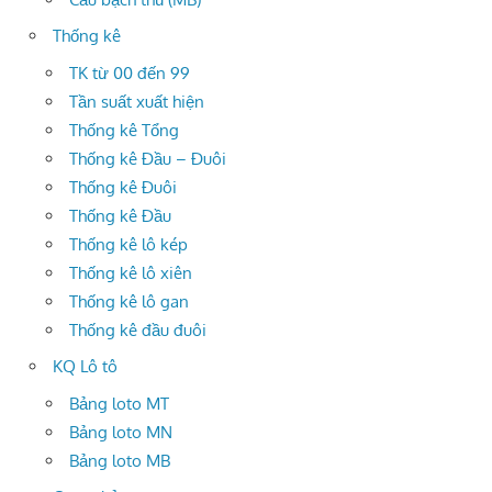
Thống kê
TK từ 00 đến 99
Tần suất xuất hiện
Thống kê Tổng
Thống kê Đầu – Đuôi
Thống kê Đuôi
Thống kê Đầu
Thống kê lô kép
Thống kê lô xiên
Thống kê lô gan
Thống kê đầu đuôi
KQ Lô tô
Bảng loto MT
Bảng loto MN
Bảng loto MB