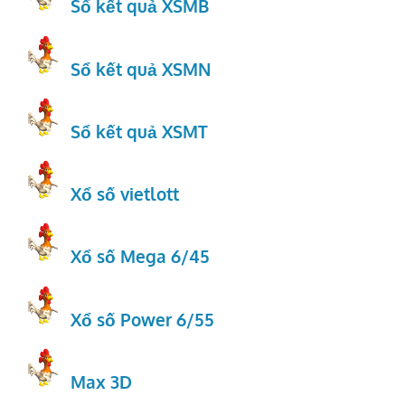
Sổ kết quả XSMB
Sổ kết quả XSMN
Sổ kết quả XSMT
Xổ số vietlott
Xổ số Mega 6/45
Xổ số Power 6/55
Max 3D