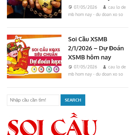
07/05/2026
cau lo de
mb hom nay - du doan xo so
Soi Cầu XSMB
2/1/2026 – Dự Đoán
XSMB hôm nay
07/05/2026
cau lo de
mb hom nay - du doan xo so
SEARCH