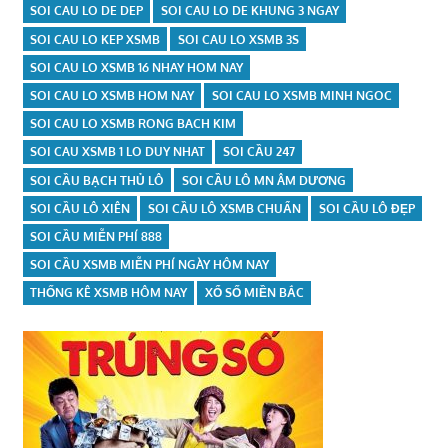
SOI CAU LO DE DEP
SOI CAU LO DE KHUNG 3 NGAY
SOI CAU LO KEP XSMB
SOI CAU LO XSMB 3S
SOI CAU LO XSMB 16 NHAY HOM NAY
SOI CAU LO XSMB HOM NAY
SOI CAU LO XSMB MINH NGOC
SOI CAU LO XSMB RONG BACH KIM
SOI CAU XSMB 1 LO DUY NHAT
SOI CẦU 247
SOI CẦU BẠCH THỦ LÔ
SOI CẦU LÔ MN ÂM DƯƠNG
SOI CẦU LÔ XIÊN
SOI CẦU LÔ XSMB CHUẨN
SOI CẦU LÔ ĐẸP
SOI CẦU MIỄN PHÍ 888
SOI CẦU XSMB MIỄN PHÍ NGÀY HÔM NAY
THỐNG KÊ XSMB HÔM NAY
XỔ SỐ MIỀN BẮC