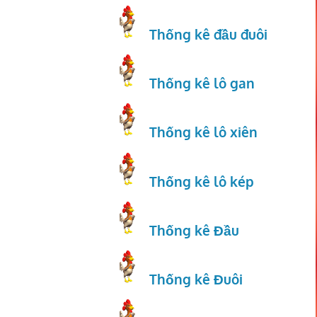
Thống kê đầu đuôi
Thống kê lô gan
Thống kê lô xiên
Thống kê lô kép
Thống kê Đầu
Thống kê Đuôi