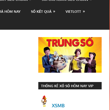
UẢ HÔM NAY
SỔ KẾT QUẢ
VIETLOTT
THỐNG KÊ XỔ SỐ HÔM NAY VIP
XSMB