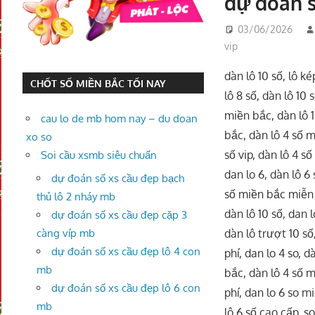
dự đoán s
03/06/2026
vip
dàn lô 10 số, lô k
CHỐT SỐ MIỀN BẮC TỐI NAY
lô 8 số, dàn lô 10 
miền bắc, dàn lô 1
cau lo de mb hom nay – du doan
bắc, dàn lô 4 số m
xo so
số vip, dàn lô 4 số
Soi cầu xsmb siêu chuẩn
dan lo 6, dàn lô 6 
dự đoán số xs cầu đẹp bạch
số miền bắc miễn p
thủ lô 2 nháy mb
dàn lô 10 số, dan l
dự đoán số xs cầu đẹp cặp 3
dàn lô trượt 10 số
càng víp mb
dự đoán số xs cầu đẹp lô 4 con
phí, dan lo 4 so, d
mb
bắc, dàn lô 4 số mi
dự đoán số xs cầu đẹp lô 6 con
phí, dan lo 6 so m
mb
lô 6 số cao cấp, so