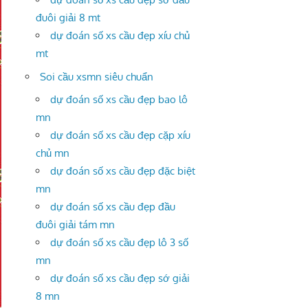
đuôi giải 8 mt
dự đoán số xs cầu đẹp xíu chủ
mt
Soi cầu xsmn siêu chuẩn
dự đoán số xs cầu đẹp bao lô
mn
dự đoán số xs cầu đẹp cặp xíu
chủ mn
dự đoán số xs cầu đẹp đặc biệt
mn
dự đoán số xs cầu đẹp đầu
đuôi giải tám mn
dự đoán số xs cầu đẹp lô 3 số
mn
dự đoán số xs cầu đẹp sớ giải
8 mn