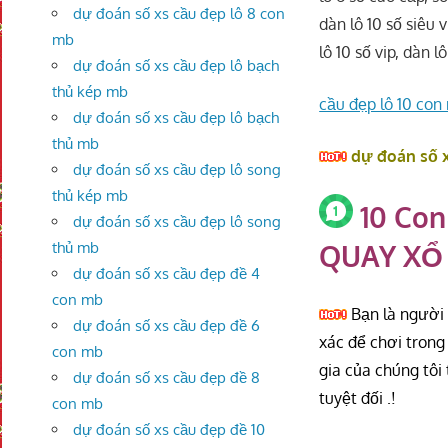
dự đoán số xs cầu đẹp lô 8 con
dàn lô 10 số siêu 
mb
lô 10 số vip, dàn l
dự đoán số xs cầu đẹp lô bạch
thủ kép mb
cầu đẹp lô 10 con
dự đoán số xs cầu đẹp lô bạch
thủ mb
dự đoán số x
dự đoán số xs cầu đẹp lô song
thủ kép mb
10 Co
dự đoán số xs cầu đẹp lô song
QUAY XỔ
thủ mb
dự đoán số xs cầu đẹp đề 4
con mb
Bạn là người
dự đoán số xs cầu đẹp đề 6
xác để chơi trong
con mb
gia của chúng tôi
dự đoán số xs cầu đẹp đề 8
tuyệt đối .!
con mb
dự đoán số xs cầu đẹp đề 10