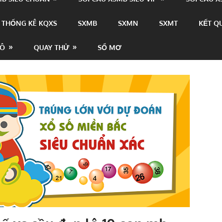
THỐNG KÊ KQXS
SXMB
SXMN
SXMT
KẾT Q
TÔ
QUAY THỬ
SỔ MƠ