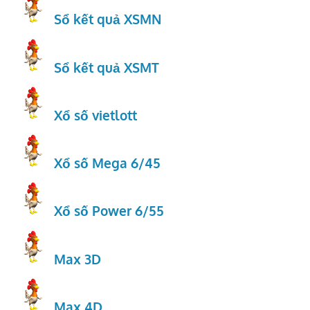
Sổ kết quả XSMN
Sổ kết quả XSMT
Xổ số vietlott
Xổ số Mega 6/45
Xổ số Power 6/55
Max 3D
Max 4D