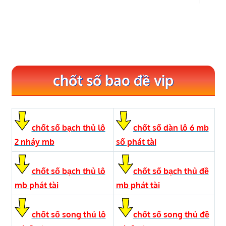
chốt số bao đề vip
chốt số bạch thủ lô
chốt số dàn lô 6 mb
2 nháy mb
số phát tài
chốt số bạch thủ lô
chốt số bạch thủ đề
mb phát tài
mb phát tài
chốt số song thủ lô
chốt số song thủ đề