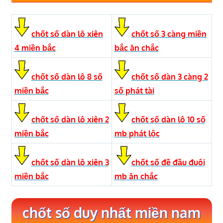
chốt số dàn lô xiên
chốt số 3 càng miền
4 miền bắc
bắc ăn chắc
chốt số dàn lô 8 số
chốt số dàn 3 càng 2
miền bắc
số phát tài
chốt số dàn lô xiên 2
chốt số dàn lô 10 số
miền bắc
mb phát lộc
chốt số dàn lô xiên 3
chốt số đề đầu đuôi
miền bắc
mb ăn chắc
chốt số duy nhất miền nam