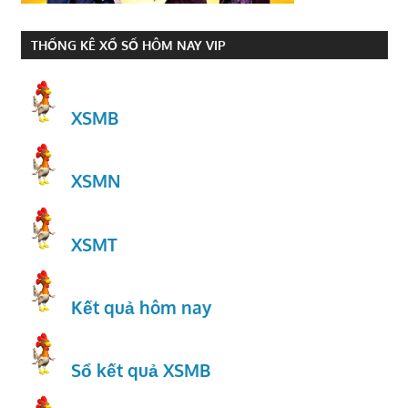
THỐNG KÊ XỔ SỐ HÔM NAY VIP
XSMB
XSMN
XSMT
Kết quả hôm nay
Sổ kết quả XSMB