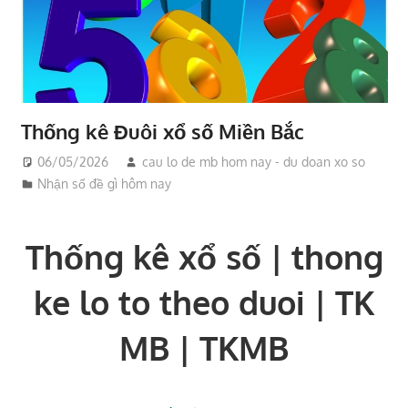
xo
so
Thống kê Đuôi xổ số Miền Bắc
06/05/2026
cau lo de mb hom nay - du doan xo so
Nhận số đề gì hôm nay
Thống kê xổ số | thong
ke lo to theo duoi | TK
MB | TKMB