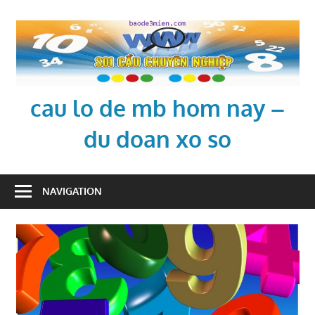
Skip
to
content
cau lo de mb hom nay –
du doan xo so
cau
lo
NAVIGATION
de
mb
hom
nay
–
du
doan