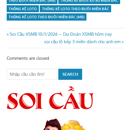
THEO ĐUÔI MIỀN BẮC (MB)
THỐNG KÊ ĐUÔI XỔ SỐ MIỀN BẮC
THỐNG KÊ LOTO
THỐNG KÊ LOTO THEO ĐUÔI MIỀN BẮC
THỐNG KÊ LOTO THEO ĐUÔI MIỀN BẮC (MB)
Điều
Previous
Soi Cầu XSMB 10/1/2026 – Dự Đoán XSMB hôm nay
Post:
Next
soi cầu lô kép 3 miền dành cho anh em
hướng
Post:
bài
Comments are closed.
viết
SEARCH