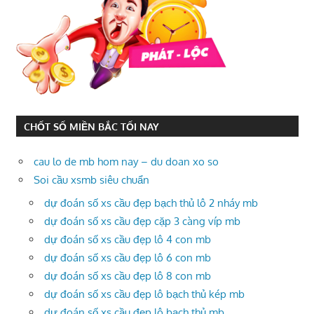
CHỐT SỐ MIỀN BẮC TỐI NAY
cau lo de mb hom nay – du doan xo so
Soi cầu xsmb siêu chuẩn
dự đoán số xs cầu đẹp bạch thủ lô 2 nháy mb
dự đoán số xs cầu đẹp cặp 3 càng víp mb
dự đoán số xs cầu đẹp lô 4 con mb
dự đoán số xs cầu đẹp lô 6 con mb
dự đoán số xs cầu đẹp lô 8 con mb
dự đoán số xs cầu đẹp lô bạch thủ kép mb
dự đoán số xs cầu đẹp lô bạch thủ mb