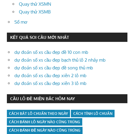
Quay thử XSMN
Quay thử XSMB
Sổ mơ
KẾT QUẢ SOI CẦU MỚI NHẤT
dự đoán số xs cầu đẹp đề 10 con mb
dự đoán số xs cầu đẹp bạch thủ lô 2 nháy mb
dự đoán số xs cầu đẹp đề song thủ mb
dự đoán số xs cầu đẹp xiên 2 lô mb
dự đoán số xs cầu đẹp xiên 3 lô mb
CẦU LÔ ĐỀ MIỀN BẮC HÔM NAY
CÁCH BẮT LÔ CHUẨN THEO NGÀY
CÁCH TÍNH LÔ CHUẨN
CÁCH ĐÁNH LÔ NGÀY NÀO CŨNG TRÚNG
CÁCH ĐÁNH ĐỀ NGÀY NÀO CŨNG TRÚNG