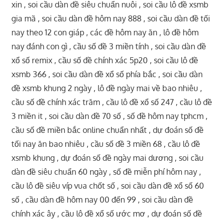
xin , soi cầu dàn đề siêu chuẩn nuôi , soi cầu lô đề xsmb
gia mã , soi cầu dàn đề hôm nay 888 , soi cầu dàn đề tối
nay theo 12 con giáp , các đề hôm nay ăn , lô đề hôm
nay đánh con gì , cầu số đề 3 miền tính , soi cầu dàn đề
xổ số remix , cầu số đề chính xác 5p20 , soi cầu lô đề
xsmb 366 , soi cầu dàn đề xổ số phía bắc , soi cầu dàn
đề xsmb khung 2 ngày , lô đề ngày mai về bao nhiêu ,
cầu số đề chính xác trăm , cầu lô đề xổ số 247 , cầu lô đề
3 miền it , soi cầu dàn đề 70 số , số đề hôm nay tphcm ,
cầu số đề miền bắc online chuẩn nhất , dự đoán số đề
tối nay ăn bao nhiêu , cầu số đề 3 miền 68 , cầu lô đề
xsmb khung , dự đoán số đề ngày mai dương , soi cầu
dàn đề siêu chuẩn 60 ngày , số đề miễn phí hôm nay ,
cầu lô đề siêu víp vua chốt số , soi cầu dàn đề xổ số 60
số , cầu dàn đề hôm nay 00 đến 99 , soi cầu dàn đề
chính xác ây , cầu lô đề xổ số ước mơ , dự đoán số đề