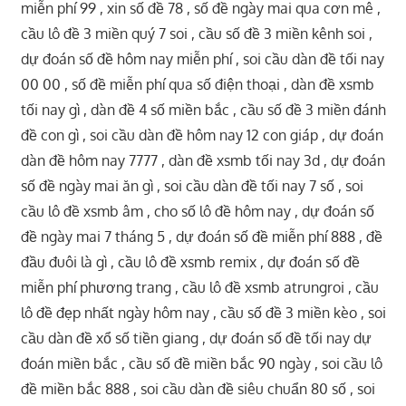
miễn phí 99 , xin số đề 78 , số đề ngày mai qua cơn mê ,
cầu lô đề 3 miền quý 7 soi , cầu số đề 3 miền kênh soi ,
dự đoán số đề hôm nay miễn phí , soi cầu dàn đề tối nay
00 00 , số đề miễn phí qua số điện thoại , dàn đề xsmb
tối nay gì , dàn đề 4 số miền bắc , cầu số đề 3 miền đánh
đề con gì , soi cầu dàn đề hôm nay 12 con giáp , dự đoán
dàn đề hôm nay 7777 , dàn đề xsmb tối nay 3d , dự đoán
số đề ngày mai ăn gì , soi cầu dàn đề tối nay 7 số , soi
cầu lô đề xsmb âm , cho số lô đề hôm nay , dự đoán số
đề ngày mai 7 tháng 5 , dự đoán số đề miễn phí 888 , đề
đầu đuôi là gì , cầu lô đề xsmb remix , dự đoán số đề
miễn phí phương trang , cầu lô đề xsmb atrungroi , cầu
lô đề đẹp nhất ngày hôm nay , cầu số đề 3 miền kèo , soi
cầu dàn đề xổ số tiền giang , dự đoán số đề tối nay dự
đoán miền bắc , cầu số đề miền bắc 90 ngày , soi cầu lô
đề miền bắc 888 , soi cầu dàn đề siêu chuẩn 80 số , soi