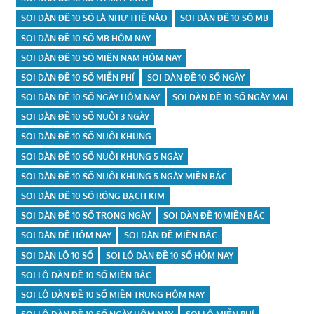
SOI DÀN ĐỀ 10 SỐ LÀ NHƯ THẾ NÀO
SOI DÀN ĐỀ 10 SỐ MB
SOI DÀN ĐỀ 10 SỐ MB HÔM NAY
SOI DÀN ĐỀ 10 SỐ MIỀN NAM HÔM NAY
SOI DÀN ĐỀ 10 SỐ MIỄN PHÍ
SOI DÀN ĐỀ 10 SỐ NGÀY
SOI DÀN ĐỀ 10 SỐ NGÀY HÔM NAY
SOI DÀN ĐỀ 10 SỐ NGÀY MAI
SOI DÀN ĐỀ 10 SỐ NUÔI 3 NGÀY
SOI DÀN ĐỀ 10 SỐ NUÔI KHUNG
SOI DÀN ĐỀ 10 SỐ NUÔI KHUNG 5 NGÀY
SOI DÀN ĐỀ 10 SỐ NUÔI KHUNG 5 NGÀY MIỀN BẮC
SOI DÀN ĐỀ 10 SỐ RỒNG BẠCH KIM
SOI DÀN ĐỀ 10 SỐ TRONG NGÀY
SOI DÀN ĐỀ 10MIỀN BẮC
SOI DÀN ĐỀ HÔM NAY
SOI DÀN ĐỀ MIỀN BẮC
SOI DÀN LÔ 10 SỐ
SOI LÔ DÀN ĐỀ 10 SỐ HÔM NAY
SOI LÔ DÀN ĐỀ 10 SỐ MIỀN BẮC
SOI LÔ DÀN ĐỀ 10 SỐ MIỀN TRUNG HÔM NAY