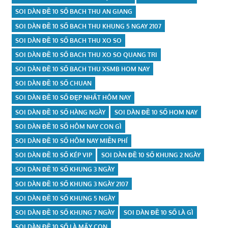
SOI DÀN ĐỀ 10 SỐ BACH THU AN GIANG
SOI DÀN ĐỀ 10 SỐ BACH THU KHUNG 5 NGAY 2107
SOI DÀN ĐỀ 10 SỐ BACH THU XO SO
SOI DÀN ĐỀ 10 SỐ BACH THU XO SO QUANG TRI
SOI DÀN ĐỀ 10 SỐ BACH THU XSMB HOM NAY
SOI DÀN ĐỀ 10 SỐ CHUAN
SOI DÀN ĐỀ 10 SỐ ĐẸP NHẤT HÔM NAY
SOI DÀN ĐỀ 10 SỐ HÀNG NGÀY
SOI DÀN ĐỀ 10 SỐ HOM NAY
SOI DÀN ĐỀ 10 SỐ HÔM NAY CON GÌ
SOI DÀN ĐỀ 10 SỐ HÔM NAY MIỄN PHÍ
SOI DÀN ĐỀ 10 SỐ KÉP VIP
SOI DÀN ĐỀ 10 SỐ KHUNG 2 NGÀY
SOI DÀN ĐỀ 10 SỐ KHUNG 3 NGÀY
SOI DÀN ĐỀ 10 SỐ KHUNG 3 NGÀY 2107
SOI DÀN ĐỀ 10 SỐ KHUNG 5 NGÀY
SOI DÀN ĐỀ 10 SỐ KHUNG 7 NGÀY
SOI DÀN ĐỀ 10 SỐ LÀ GÌ
SOI DÀN ĐỀ 10 SỐ LÀ MẤY CON