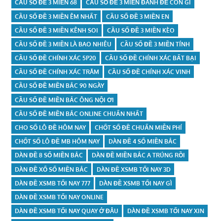
CẦU SỐ ĐỀ 3 MIỀN 68
CẦU SỐ ĐỀ 3 MIỀN ĐÁNH ĐỀ CON GÌ
CẦU SỐ ĐỀ 3 MIỀN ÊM NHẤT
CẦU SỐ ĐỀ 3 MIỀN EN
CẦU SỐ ĐỀ 3 MIỀN KÊNH SOI
CẦU SỐ ĐỀ 3 MIỀN KÈO
CẦU SỐ ĐỀ 3 MIỀN LÀ BAO NHIÊU
CẦU SỐ ĐỀ 3 MIỀN TÍNH
CẦU SỐ ĐỀ CHÍNH XÁC 5P20
CẦU SỐ ĐỀ CHÍNH XÁC BẤT BẠI
CẦU SỐ ĐỀ CHÍNH XÁC TRĂM
CẦU SỐ ĐỀ CHÍNH XÁC VINH
CẦU SỐ ĐỀ MIỀN BẮC 90 NGÀY
CẦU SỐ ĐỀ MIỀN BẮC ÔNG NỘI ƠI
CẦU SỐ ĐỀ MIỀN BẮC ONLINE CHUẨN NHẤT
CHO SỐ LÔ ĐỀ HÔM NAY
CHỐT SỐ ĐỀ CHUẨN MIỄN PHÍ
CHỐT SỐ LÔ ĐỀ MB HÔM NAY
DÀN ĐỀ 4 SỐ MIỀN BẮC
DÀN ĐỀ 8 SỐ MIỀN BẮC
DÀN ĐỀ MIỀN BẮC A TRÚNG RỒI
DÀN ĐỀ XỔ SỐ MIỀN BẮC
DÀN ĐỀ XSMB TỐI NAY 3D
DÀN ĐỀ XSMB TỐI NAY 777
DÀN ĐỀ XSMB TỐI NAY GÌ
DÀN ĐỀ XSMB TỐI NAY ONLINE
DÀN ĐỀ XSMB TỐI NAY QUAY Ở ĐÂU
DÀN ĐỀ XSMB TỐI NAY XIN