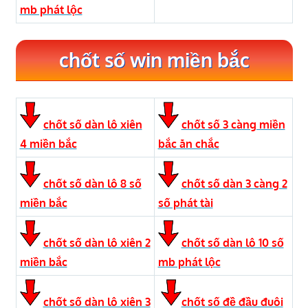
mb phát lộc
chốt số win miền bắc
chốt số dàn lô xiên
chốt số 3 càng miền
4 miền bắc
bắc ăn chắc
chốt số dàn lô 8 số
chốt số dàn 3 càng 2
miền bắc
số phát tài
chốt số dàn lô xiên 2
chốt số dàn lô 10 số
miền bắc
mb phát lộc
chốt số dàn lô xiên 3
chốt số đề đầu đuôi