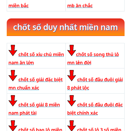
miền bắc
mb ăn chắc
chốt số duy nhất miền nam
chốt số xỉu chủ miền
chốt số song thủ lô
nam ăn lớn
mn lên đời
chốt số giải đặc biệt
chốt số đầu đuôi giải
mn chuẩn xác
8 phát lộc
chốt số giải 8 miền
chốt số đầu đuôi đặc
nam phát tài
biệt chính xác
chốt số bao lô miền
chốt số lô 3 số miền