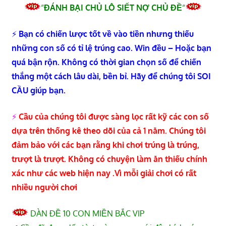
“
ĐÁNH BẠI CHỦ LÔ SIẾT NỢ CHỦ ĐỀ
“
⚡
Bạn có chiến lược tốt về vào tiền nhưng thiếu
những con số có tỉ lệ trúng cao. Win đều – Hoặc bạn
quá bận rộn. Không có thời gian chọn số để chiến
thắng một cách lâu dài, bền bỉ. Hãy để chúng tôi SOI
CẦU giúp bạn.
⚡
Cầu của chúng tôi được sàng lọc rất kỹ các con số
dựa trên thống kê theo dõi của cả 1 năm. Chúng tôi
đảm bảo với các bạn rằng khi chơi trúng là trúng,
trượt là trượt. Không có chuyện làm ăn thiếu chính
xác như các web hiện nay .Vì mỗi giải chơi có rất
nhiều người chơi
DÀN ĐỀ 10 CON MIỀN BẮC VIP