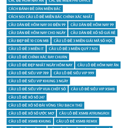
CÁC ĐỀ HÔM NAY ĂN
CÁC ĐỀ MIỄN PHÍ OFFICE
CÁCH ĐÁNH ĐỀ DÀN MIỀN BẮC
CÁCH SOI CẦU LÔ ĐỀ MIỀN BẮC CHÍNH XÁC NHẤT
CẦU DÀN ĐỀ HÔM NAY 00 ĐẾN 99
CẦU DÀN ĐỀ HÔM NAY 99
CẦU DÀN ĐỀ HÔM NAY CHO NGÀY
CẦU DÀN ĐỀ XỔ SỐ GIÁ RẺ
CẦU ĐẸP ĐỀ 10 CON MB
CẦU LÔ ĐỀ 3 MIỀN GIẢI MÃ SỐ HỌC
CẦU LÔ ĐỀ 3 MIỀN IT
CẦU LÔ ĐỀ 3 MIỀN QUÝ 7 SOI
CẦU LÔ ĐỀ CHÍNH XÁC RAY CHURN
CẦU LÔ ĐỀ ĐẸP NHẤT NGÀY HÔM NAY
CẦU LÔ ĐỀ HÔM NAY ĂN
CẦU LÔ ĐỀ SIÊU VIP 789
CẦU LÔ ĐỀ SIÊU VIP 999
CẦU LÔ ĐỀ SIÊU VIP KHUNG 3 NGÀY
CẦU LÔ ĐỀ SIÊU VÍP VUA CHỐT SỐ
CẦU LÔ ĐỀ SIÊU VIP XSMB
CẦU LÔ ĐỀ XỔ SỐ 247
CẦU LÔ ĐỀ XỔ SỐ ĐÀI VŨNG TÀU BẠCH THỦ
CẦU LÔ ĐỀ XỔ SỐ ƯỚC MƠ
CẦU LÔ ĐỀ XSMB ATRUNGROI
CẦU LÔ ĐỀ XSMB KHUNG
CẦU LÔ ĐỀ XSMB REMIX