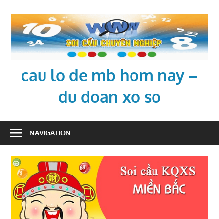
Skip
to
content
cau lo de mb hom nay –
du doan xo so
cau
lo
NAVIGATION
de
mb
hom
nay
–
du
doan