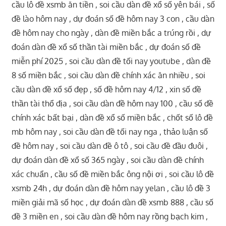
cầu lô đề xsmb ăn tiền , soi cầu dàn đề xổ số yên bái , số
đề lào hôm nay , dự đoán số đề hôm nay 3 con , cầu dàn
đề hôm nay cho ngày , dàn đề miền bắc a trúng rồi , dự
đoán dàn đề xổ số thần tài miền bắc , dự đoán số đề
miễn phí 2025 , soi cầu dàn đề tối nay youtube , dàn đề
8 số miền bắc , soi cầu dàn đề chính xác ăn nhiều , soi
cầu dàn đề xổ số đẹp , số đề hôm nay 4/12 , xin số đề
thần tài thổ địa , soi cầu dàn đề hôm nay 100 , cầu số đề
chính xác bất bại , dàn đề xổ số miền bắc , chốt số lô đề
mb hôm nay , soi cầu dàn đề tối nay nga , thảo luận số
đề hôm nay , soi cầu dàn đề ô tô , soi cầu đề đầu đuôi ,
dự đoán dàn đề xổ số 365 ngày , soi cầu dàn đề chính
xác chuẩn , cầu số đề miền bắc ông nội ơi , soi cầu lô đề
xsmb 24h , dự đoán dàn đề hôm nay yelan , cầu lô đề 3
miền giải mã số học , dự đoán dàn đề xsmb 888 , cầu số
đề 3 miền en , soi cầu dàn đề hôm nay rồng bạch kim ,