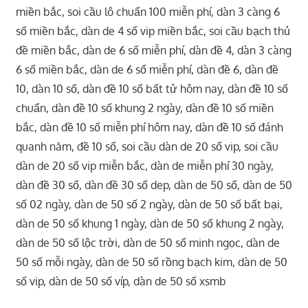
miền bắc, soi cầu lô chuẩn 100 miễn phí, dàn 3 càng 6
số miền bắc, dàn de 4 số vip miền bắc, soi cầu bạch thủ
đề miền bắc, dàn de 6 số miễn phí, dàn đề 4, dàn 3 càng
6 số miền bắc, dàn de 6 số miễn phí, dàn đề 6, dàn đề
10, dàn 10 số, dàn đề 10 số bất tử hôm nay, dàn đề 10 số
chuẩn, dàn đề 10 số khung 2 ngày, dàn đề 10 số miền
bắc, dàn đề 10 số miễn phí hôm nay, dàn đề 10 số đánh
quanh năm, đề 10 số, soi cầu dàn de 20 số vip, soi cầu
dàn de 20 số vip miễn bắc, dàn de miễn phí 30 ngày,
dàn đề 30 số, dàn đề 30 số dep, dàn de 50 số, dàn de 50
số 02 ngày, dàn de 50 số 2 ngày, dàn de 50 số bất bại,
dàn de 50 số khung 1 ngày, dàn de 50 số khung 2 ngày,
dàn de 50 số lộc trời, dàn de 50 số minh ngọc, dàn de
50 số mỗi ngày, dàn de 50 số rồng bạch kim, dàn de 50
số vip, dàn de 50 số víp, dàn de 50 số xsmb