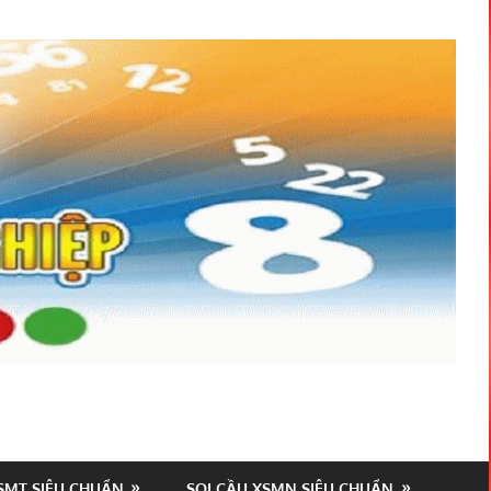
SMT SIÊU CHUẨN
SOI CẦU XSMN SIÊU CHUẨN