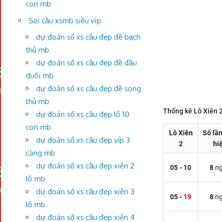
con mb
Soi cầu xsmb siêu vip
dự đoán số xs cầu đẹp đề bạch
thủ mb
dự đoán số xs cầu đẹp đề đầu
đuôi mb
dự đoán số xs cầu đẹp đề song
thủ mb
dự đoán số xs cầu đẹp lô 10
con mb
dự đoán số xs cầu đẹp víp 3
càng mb
dự đoán số xs cầu đẹp xiên 2
lô mb
dự đoán số xs cầu đẹp xiên 3
lô mb
dự đoán số xs cầu đẹp xiên 4