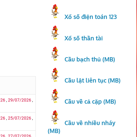
Xổ số điện toán 123
Xổ số thần tài
Cầu bạch thủ (MB)
Cầu lật liên tục (MB)
Cầu về cả cặp (MB)
Cầu về nhiều nháy
(MB)