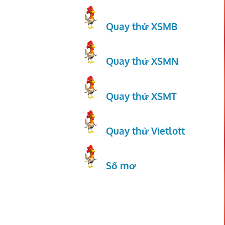
Quay thử XSMB
Quay thử XSMN
Quay thử XSMT
Quay thử Vietlott
Sổ mơ