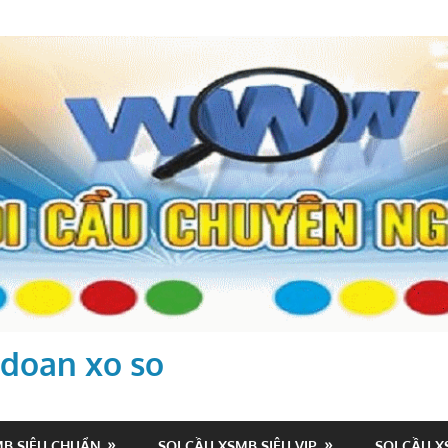
 doan xo so
MB SIÊU CHUẨN
SOI CẦU XSMB SIÊU VIP
SOI CẦU X