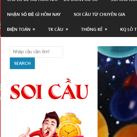
de
mb
NHẬN SỐ ĐỀ GÌ HÔM NAY
SOI CẦU TỪ CHUYÊN GIA
hom
nay
ĐIỆN TOÁN
TK CẦU
THỐNG KÊ
KQ LÔ 
–
du
doan
xo
SEARCH
so