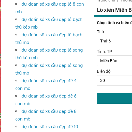
dự đoán số xs cầu đẹp lô 8 con
mb
dự đoán số xs cầu đẹp lô bạch
thủ kép mb
dự đoán số xs cầu đẹp lô bạch
thủ mb
dự đoán số xs cầu đẹp lô song
thủ kép mb
dự đoán số xs cầu đẹp lô song
thủ mb
dự đoán số xs cầu đẹp đề 4
con mb
dự đoán số xs cầu đẹp đề 6
con mb
dự đoán số xs cầu đẹp đề 8
con mb
dự đoán số xs cầu đẹp đề 10