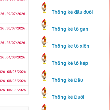
Thống kê đầu đuôi
Thống kê lô gan
Thống kê lô xiên
Thống kê lô kép
Thống kê Đầu
Thống kê Đuôi