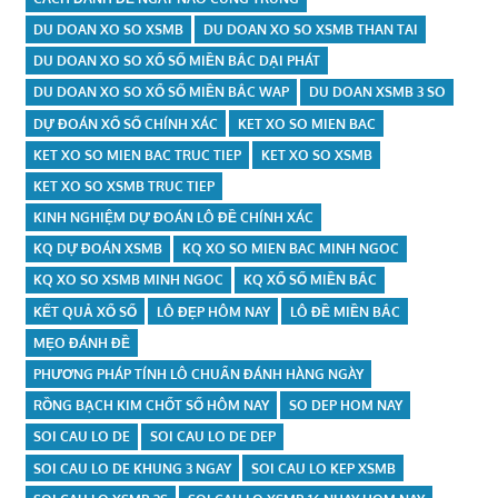
DU DOAN XO SO XSMB
DU DOAN XO SO XSMB THAN TAI
DU DOAN XO SO XỔ SỐ MIỀN BẮC DẠI PHÁT
DU DOAN XO SO XỔ SỐ MIỀN BẮC WAP
DU DOAN XSMB 3 SO
DỰ ĐOÁN XỔ SỐ CHÍNH XÁC
KET XO SO MIEN BAC
KET XO SO MIEN BAC TRUC TIEP
KET XO SO XSMB
KET XO SO XSMB TRUC TIEP
KINH NGHIỆM DỰ ĐOÁN LÔ ĐỀ CHÍNH XÁC
KQ DỰ ĐOÁN XSMB
KQ XO SO MIEN BAC MINH NGOC
KQ XO SO XSMB MINH NGOC
KQ XỔ SỐ MIỀN BẮC
KẾT QUẢ XỔ SỐ
LÔ ĐẸP HÔM NAY
LÔ ĐỀ MIỀN BẮC
MẸO ĐÁNH ĐỀ
PHƯƠNG PHÁP TÍNH LÔ CHUẨN ĐÁNH HÀNG NGÀY
RỒNG BẠCH KIM CHỐT SỐ HÔM NAY
SO DEP HOM NAY
SOI CAU LO DE
SOI CAU LO DE DEP
SOI CAU LO DE KHUNG 3 NGAY
SOI CAU LO KEP XSMB