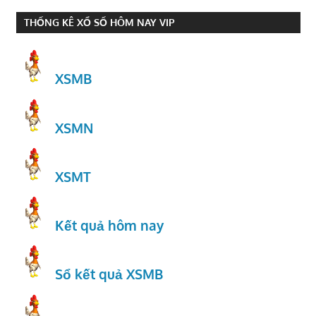
THỐNG KÊ XỔ SỐ HÔM NAY VIP
XSMB
XSMN
XSMT
Kết quả hôm nay
Sổ kết quả XSMB