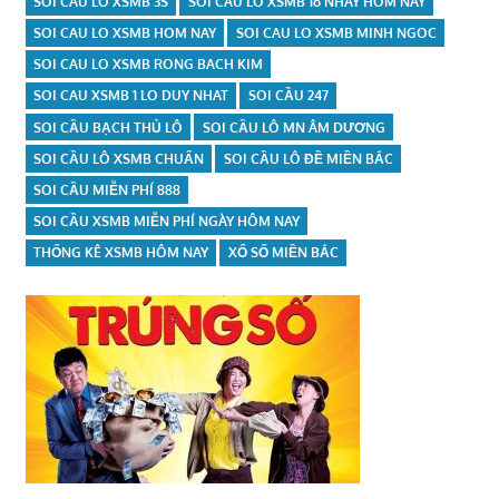
SOI CAU LO XSMB 3S
SOI CAU LO XSMB 16 NHAY HOM NAY
SOI CAU LO XSMB HOM NAY
SOI CAU LO XSMB MINH NGOC
SOI CAU LO XSMB RONG BACH KIM
SOI CAU XSMB 1 LO DUY NHAT
SOI CẦU 247
SOI CẦU BẠCH THỦ LÔ
SOI CẦU LÔ MN ÂM DƯƠNG
SOI CẦU LÔ XSMB CHUẨN
SOI CẦU LÔ ĐỀ MIỀN BẮC
SOI CẦU MIỄN PHÍ 888
SOI CẦU XSMB MIỄN PHÍ NGÀY HÔM NAY
THỐNG KÊ XSMB HÔM NAY
XỔ SỐ MIỀN BẮC