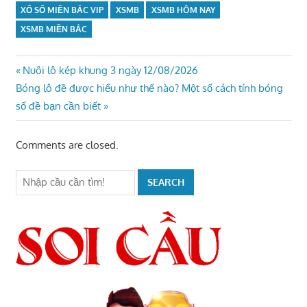
XỔ SỐ MIỀN BẮC VIP
XSMB
XSMB HÔM NAY
XSMB MIỀN BẮC
Điều
Previous
Nuôi lô kép khung 3 ngày 12/08/2026
Next
Post:
Bóng lô đề được hiểu như thế nào? Một số cách tính bóng
hướng
Post:
số đề bạn cần biết
bài
Comments are closed.
viết
SEARCH