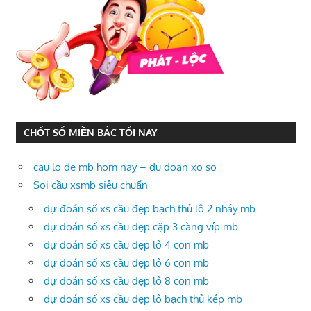
CHỐT SỐ MIỀN BẮC TỐI NAY
cau lo de mb hom nay – du doan xo so
Soi cầu xsmb siêu chuẩn
dự đoán số xs cầu đẹp bạch thủ lô 2 nháy mb
dự đoán số xs cầu đẹp cặp 3 càng víp mb
dự đoán số xs cầu đẹp lô 4 con mb
dự đoán số xs cầu đẹp lô 6 con mb
dự đoán số xs cầu đẹp lô 8 con mb
dự đoán số xs cầu đẹp lô bạch thủ kép mb