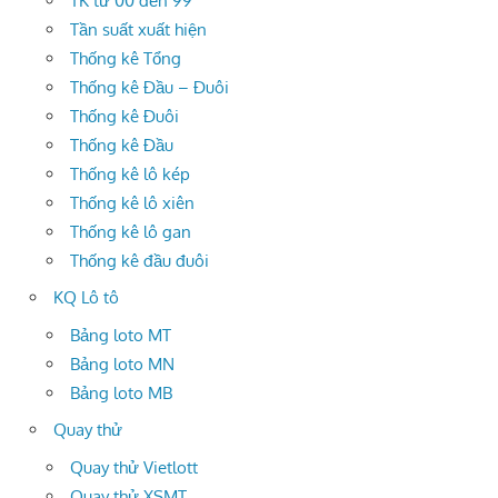
TK từ 00 đến 99
Tần suất xuất hiện
Thống kê Tổng
Thống kê Đầu – Đuôi
Thống kê Đuôi
Thống kê Đầu
Thống kê lô kép
Thống kê lô xiên
Thống kê lô gan
Thống kê đầu đuôi
KQ Lô tô
Bảng loto MT
Bảng loto MN
Bảng loto MB
Quay thử
Quay thử Vietlott
Quay thử XSMT