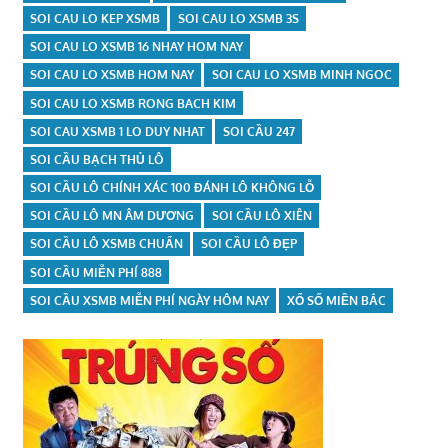
SOI CAU LO KEP XSMB
SOI CAU LO XSMB 3S
SOI CAU LO XSMB 16 NHAY HOM NAY
SOI CAU LO XSMB HOM NAY
SOI CAU LO XSMB MINH NGOC
SOI CAU LO XSMB RONG BACH KIM
SOI CAU XSMB 1 LO DUY NHAT
SOI CẦU 247
SOI CẦU BẠCH THỦ LÔ
SOI CẦU LÔ CHÍNH XÁC 100 ĐÁNH LÔ KHÔNG LỖ
SOI CẦU LÔ MN ÂM DƯƠNG
SOI CẦU LÔ XIÊN
SOI CẦU LÔ XSMB CHUẨN
SOI CẦU LÔ ĐẸP
SOI CẦU MIỄN PHÍ 888
SOI CẦU XSMB MIỄN PHÍ NGÀY HÔM NAY
XỔ SỐ MIỀN BẮC