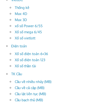
Thống kê
Max 4D
Max 3D
xổ số Power 6/55
Xổ số mega 6/45
Xổ số vietlott
Điện toán
Xổ số điện toán 6×36
Xổ số điện toán 123
Xổ số thần tài
TK Cầu
Cầu về nhiều nháy (MB)
Cầu về cả cặp (MB)
Cầu lật liên tục (MB)
Cầu bạch thủ (MB)