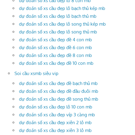
dự đoán số xs cầu đẹp lô 8 con mb
dự đoán số xs cầu đẹp lô bạch thủ kép mb
dự đoán số xs cầu đẹp lô bạch thủ mb
dự đoán số xs cầu đẹp lô song thủ kép mb
dự đoán số xs cầu đẹp lô song thủ mb
dự đoán số xs cầu đẹp đề 4 con mb
dự đoán số xs cầu đẹp đề 6 con mb
dự đoán số xs cầu đẹp đề 8 con mb
dự đoán số xs cầu đẹp đề 10 con mb
Soi cầu xsmb siêu vip
dự đoán số xs cầu đẹp đề bạch thủ mb
dự đoán số xs cầu đẹp đề đầu đuôi mb
dự đoán số xs cầu đẹp đề song thủ mb
dự đoán số xs cầu đẹp lô 10 con mb
dự đoán số xs cầu đẹp víp 3 càng mb
dự đoán số xs cầu đẹp xiên 2 lô mb
dự đoán số xs cầu đẹp xiên 3 lô mb