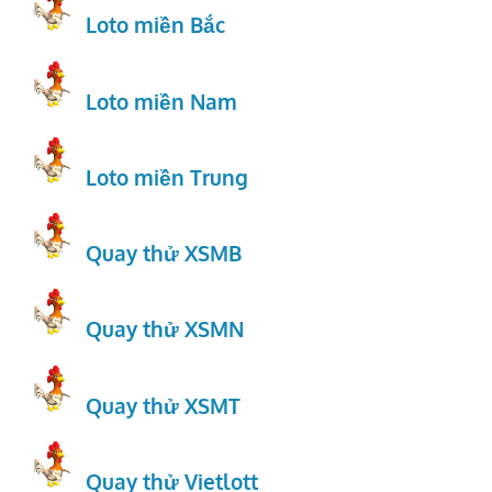
Loto miền Bắc
Loto miền Nam
Loto miền Trung
Quay thử XSMB
Quay thử XSMN
Quay thử XSMT
Quay thử Vietlott