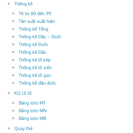
Thống kê
TK từ 00 đến 99
Tần suất xuất hiện
Thống kê Tổng
Thống kê Đầu – Đuôi
Thống kê Đuôi
Thống kê Đầu
Thống kê lô kép
Thống kê lô xiên
Thống kê lô gan
Thống kê đầu đuôi
KQ Lô tô
Bảng loto MT
Bảng loto MN
Bảng loto MB
Quay thử