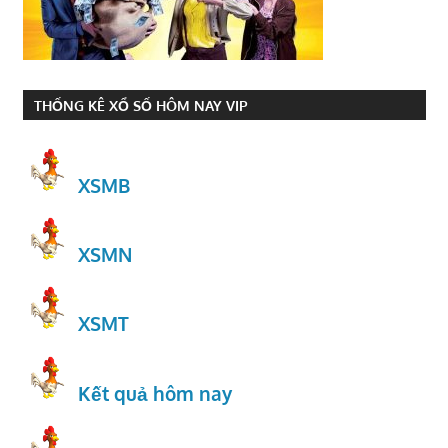
THỐNG KÊ XỔ SỐ HÔM NAY VIP
XSMB
XSMN
XSMT
Kết quả hôm nay