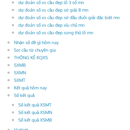
dự đoán số xs cầu đẹp lô 3 số mn
dự đoán số xs cầu đẹp sớ giải 8 mn
dự đoán số xs cầu đẹp sớ đầu đuôi giải đặc biệt mn
dự đoán số xs cầu đẹp xíu chủ mn
dự đoán số xs cầu đẹp song thủ lô mn
Nhận số đề gì hôm nay
Soi cầu từ chuyên gia
THỐNG KÊ KQXS
SXMB
SXMN
SXMT
Kết quả hôm nay
Sổ kết quả
Sổ kết quả XSMT
Sổ kết quả XSMN
Sổ kết quả XSMB
Vietlott