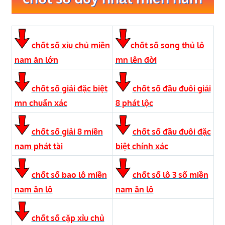
chốt số xỉu chủ miền
chốt số song thủ lô
nam ăn lớn
mn lên đời
chốt số giải đặc biệt
chốt số đầu đuôi giải
mn chuẩn xác
8 phát lộc
chốt số giải 8 miền
chốt số đầu đuôi đặc
nam phát tài
biệt chính xác
chốt số bao lô miền
chốt số lô 3 số miền
nam ăn lô
nam ăn lô
chốt số cặp xỉu chủ