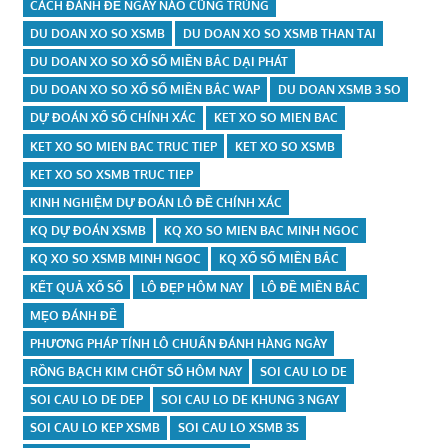
CÁCH ĐÁNH ĐỀ NGÀY NÀO CŨNG TRÚNG
DU DOAN XO SO XSMB
DU DOAN XO SO XSMB THAN TAI
DU DOAN XO SO XỔ SỐ MIỀN BẮC DẠI PHÁT
DU DOAN XO SO XỔ SỐ MIỀN BẮC WAP
DU DOAN XSMB 3 SO
DỰ ĐOÁN XỔ SỐ CHÍNH XÁC
KET XO SO MIEN BAC
KET XO SO MIEN BAC TRUC TIEP
KET XO SO XSMB
KET XO SO XSMB TRUC TIEP
KINH NGHIỆM DỰ ĐOÁN LÔ ĐỀ CHÍNH XÁC
KQ DỰ ĐOÁN XSMB
KQ XO SO MIEN BAC MINH NGOC
KQ XO SO XSMB MINH NGOC
KQ XỔ SỐ MIỀN BẮC
KẾT QUẢ XỔ SỐ
LÔ ĐẸP HÔM NAY
LÔ ĐỀ MIỀN BẮC
MẸO ĐÁNH ĐỀ
PHƯƠNG PHÁP TÍNH LÔ CHUẨN ĐÁNH HÀNG NGÀY
RỒNG BẠCH KIM CHỐT SỐ HÔM NAY
SOI CAU LO DE
SOI CAU LO DE DEP
SOI CAU LO DE KHUNG 3 NGAY
SOI CAU LO KEP XSMB
SOI CAU LO XSMB 3S