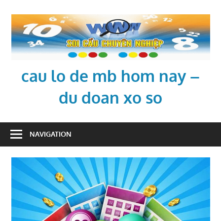
Skip
to
content
cau lo de mb hom nay –
du doan xo so
cau
lo
NAVIGATION
de
mb
hom
nay
–
du
doan