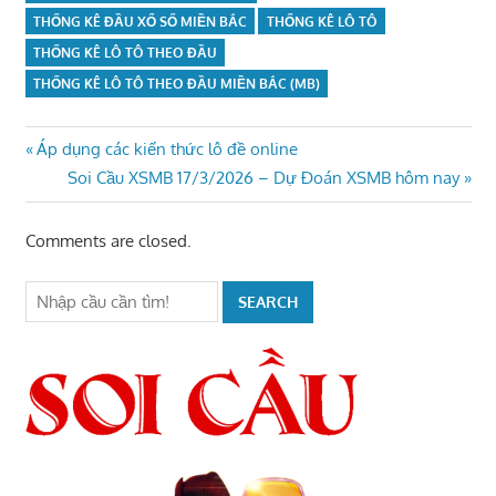
THỐNG KÊ ĐẦU XỔ SỐ MIỀN BẮC
THỐNG KÊ LÔ TÔ
THỐNG KÊ LÔ TÔ THEO ĐẦU
THỐNG KÊ LÔ TÔ THEO ĐẦU MIỀN BẮC (MB)
Điều
Previous
Áp dụng các kiến thức lô đề online
Post:
Next
Soi Cầu XSMB 17/3/2026 – Dự Đoán XSMB hôm nay
hướng
Post:
bài
Comments are closed.
viết
SEARCH