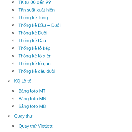
TK từ 00 đến 99
Tần suất xuất hiện
Thống kê Tổng
Thống kê Đầu – Đuôi
Thống kê Đuôi
Thống kê Đầu
Thống kê lô kép
Thống kê lô xiên
Thống kê lô gan
Thống kê đầu đuôi
KQ Lô tô
Bảng loto MT
Bảng loto MN
Bảng loto MB
Quay thử
Quay thử Vietlott