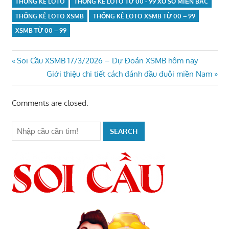
THỐNG KÊ LOTO
THỐNG KÊ LOTO TỪ 00 - 99 XỔ SỐ MIỀN BẮC
THỐNG KÊ LOTO XSMB
THỐNG KÊ LOTO XSMB TỪ 00 – 99
XSMB TỪ 00 – 99
Điều
Previous
Soi Cầu XSMB 17/3/2026 – Dự Đoán XSMB hôm nay
Post:
Next
Giới thiệu chi tiết cách đánh đầu đuôi miền Nam
hướng
Post:
bài
Comments are closed.
viết
SEARCH