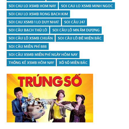
SOI CAU LO XSMB HOM NAY
SOI CAU LO XSMB MINH NGOC
SOI CAU LO XSMB RONG BACH KIM
SOI CAU XSMB 1 LO DUY NHAT
SOI CẦU 247
SOI CẦU BẠCH THỦ LÔ
SOI CẦU LÔ MN ÂM DƯƠNG
SOI CẦU LÔ XSMB CHUẨN
SOI CẦU LÔ ĐỀ MIỀN BẮC
SOI CẦU MIỄN PHÍ 888
SOI CẦU XSMB MIỄN PHÍ NGÀY HÔM NAY
THỐNG KÊ XSMB HÔM NAY
XỔ SỐ MIỀN BẮC