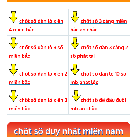
chốt số dàn lô xiên
chốt số 3 càng miền
4 miền bắc
bắc ăn chắc
chốt số dàn lô 8 số
chốt số dàn 3 càng 2
miền bắc
số phát tài
chốt số dàn lô xiên 2
chốt số dàn lô 10 số
miền bắc
mb phát lộc
chốt số dàn lô xiên 3
chốt số đề đầu đuôi
miền bắc
mb ăn chắc
chốt số duy nhất miền nam