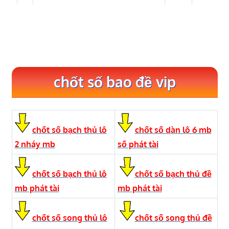
chốt số bao đề vip
chốt số bạch thủ lô
chốt số dàn lô 6 mb
2 nháy mb
số phát tài
chốt số bạch thủ lô
chốt số bạch thủ đề
mb phát tài
mb phát tài
chốt số song thủ lô
chốt số song thủ đề