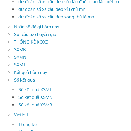
dự đoán số xs cầu đẹp sớ đầu đuôi giải đặc biệt mn
dự đoán số xs cầu đẹp xíu chủ mn
dự đoán số xs cầu đẹp song thủ lô mn
Nhận số đề gì hôm nay
Soi cầu từ chuyên gia
THỐNG KÊ KQXS
SXMB
SXMN
SXMT
Kết quả hôm nay
Sổ kết quả
Sổ kết quả XSMT
Sổ kết quả XSMN
Sổ kết quả XSMB
Vietlott
Thống kê