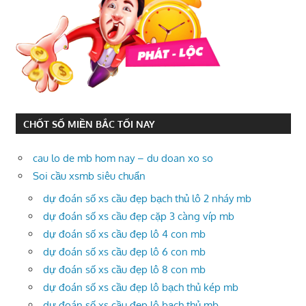
CHỐT SỐ MIỀN BẮC TỐI NAY
cau lo de mb hom nay – du doan xo so
Soi cầu xsmb siêu chuẩn
dự đoán số xs cầu đẹp bạch thủ lô 2 nháy mb
dự đoán số xs cầu đẹp cặp 3 càng víp mb
dự đoán số xs cầu đẹp lô 4 con mb
dự đoán số xs cầu đẹp lô 6 con mb
dự đoán số xs cầu đẹp lô 8 con mb
dự đoán số xs cầu đẹp lô bạch thủ kép mb
dự đoán số xs cầu đẹp lô bạch thủ mb