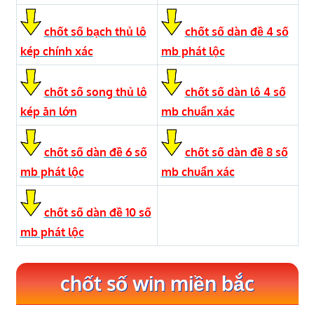
chốt số bạch thủ lô
chốt số dàn đề 4 số
kép chính xác
mb phát lộc
chốt số song thủ lô
chốt số dàn lô 4 số
kép ăn lớn
mb chuẩn xác
chốt số dàn đề 6 số
chốt số dàn đề 8 số
mb phát lộc
mb chuẩn xác
chốt số dàn đề 10 số
mb phát lộc
chốt số win miền bắc