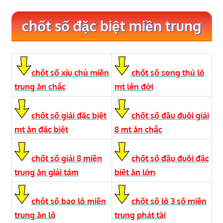
chốt số đặc biệt miền trung
chốt số xỉu chủ miền
chốt số song thủ lô
trung ăn chắc
mt lên đời
chốt số giải đặc biệt
chốt số đầu đuôi giải
mt ăn đặc biệt
8 mt ăn chắc
chốt số giải 8 miền
chốt số đầu đuôi đặc
trung ăn giải tám
biệt ăn lớn
chốt số bao lô miền
chốt số lô 3 số miền
trung ăn lô
trung phát tài