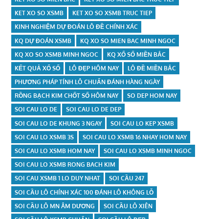
KET XO SO XSMB
KET XO SO XSMB TRUC TIEP
KINH NGHIỆM DỰ ĐOÁN LÔ ĐỀ CHÍNH XÁC
KQ DỰ ĐOÁN XSMB
KQ XO SO MIEN BAC MINH NGOC
KQ XO SO XSMB MINH NGOC
KQ XỔ SỐ MIỀN BẮC
KẾT QUẢ XỔ SỐ
LÔ ĐẸP HÔM NAY
LÔ ĐỀ MIỀN BẮC
PHƯƠNG PHÁP TÍNH LÔ CHUẨN ĐÁNH HÀNG NGÀY
RỒNG BẠCH KIM CHỐT SỐ HÔM NAY
SO DEP HOM NAY
SOI CAU LO DE
SOI CAU LO DE DEP
SOI CAU LO DE KHUNG 3 NGAY
SOI CAU LO KEP XSMB
SOI CAU LO XSMB 3S
SOI CAU LO XSMB 16 NHAY HOM NAY
SOI CAU LO XSMB HOM NAY
SOI CAU LO XSMB MINH NGOC
SOI CAU LO XSMB RONG BACH KIM
SOI CAU XSMB 1 LO DUY NHAT
SOI CẦU 247
SOI CẦU LÔ CHÍNH XÁC 100 ĐÁNH LÔ KHÔNG LỖ
SOI CẦU LÔ MN ÂM DƯƠNG
SOI CẦU LÔ XIÊN