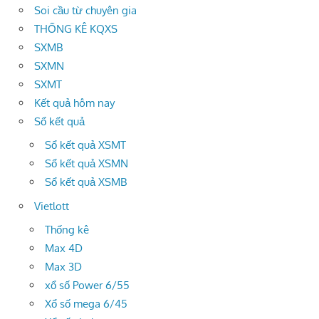
Soi cầu từ chuyên gia
THỐNG KÊ KQXS
SXMB
SXMN
SXMT
Kết quả hôm nay
Sổ kết quả
Sổ kết quả XSMT
Sổ kết quả XSMN
Sổ kết quả XSMB
Vietlott
Thống kê
Max 4D
Max 3D
xổ số Power 6/55
Xổ số mega 6/45