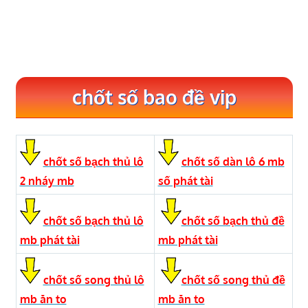
chốt số bao đề vip
chốt số bạch thủ lô
chốt số dàn lô 6 mb
2 nháy mb
số phát tài
chốt số bạch thủ lô
chốt số bạch thủ đề
mb phát tài
mb phát tài
chốt số song thủ lô
chốt số song thủ đề
mb ăn to
mb ăn to