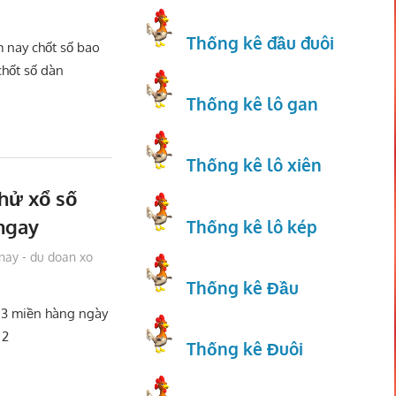
Thống kê đầu đuôi
nay chốt số bao
chốt số dàn
Thống kê lô gan
Thống kê lô xiên
hử xổ số
ngay
Thống kê lô kép
nay - du doan xo
Thống kê Đầu
s 3 miền hàng ngày
 2
Thống kê Đuôi