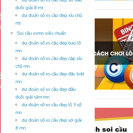
đuôi giải 8 mt
dự đoán số xs cầu đẹp xíu chủ
mt
Soi cầu xsmn siêu chuẩn
dự đoán số xs cầu đẹp bao lô
mn
dự đoán số xs cầu đẹp cặp xíu
chủ mn
dự đoán số xs cầu đẹp đặc biệt
mn
dự đoán số xs cầu đẹp đầu
đuôi giải tám mn
dự đoán số xs cầu đẹp lô 3 số
mn
dự đoán số xs cầu đẹp sớ giải
8 mn