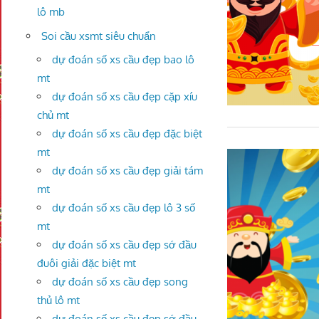
lô mb
Soi cầu xsmt siêu chuẩn
dự đoán số xs cầu đẹp bao lô
mt
dự đoán số xs cầu đẹp cặp xíu
chủ mt
dự đoán số xs cầu đẹp đặc biệt
mt
dự đoán số xs cầu đẹp giải tám
mt
dự đoán số xs cầu đẹp lô 3 số
mt
dự đoán số xs cầu đẹp sớ đầu
đuôi giải đặc biệt mt
dự đoán số xs cầu đẹp song
thủ lô mt
dự đoán số xs cầu đẹp sớ đầu