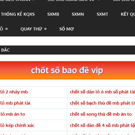
THỐNG KÊ KQXS
SXMB
SXMN
SXMT
KẾT Q
TÔ
QUAY THỬ
SỔ MƠ
 BẮC
chốt số bao đề vip
 lô 2 nháy mb
chốt số dàn lô 6 mb số phát tà
 lô mb phát tài
chốt số bạch thủ đề mb phát tà
 lô mb ăn to
chốt số song thủ đề mb ăn to
 lô kép chính xác
chốt số dàn đề 4 số mb phát lộ