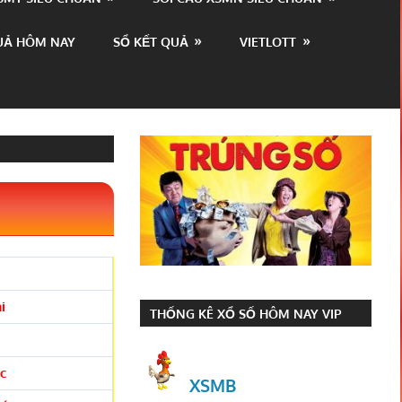
UẢ HÔM NAY
SỔ KẾT QUẢ
VIETLOTT
i
i
THỐNG KÊ XỔ SỐ HÔM NAY VIP
c
XSMB