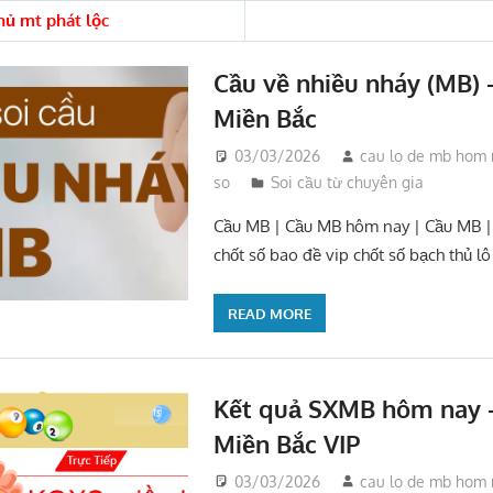
chủ mt phát lộc
Cầu về nhiều nháy (MB) 
Miền Bắc
03/03/2026
cau lo de mb hom 
so
Soi cầu từ chuyên gia
Cầu MB | Cầu MB hôm nay | Cầu MB |
chốt số bao đề vip chốt số bạch thủ lô
READ MORE
Kết quả SXMB hôm nay 
Miền Bắc VIP
03/03/2026
cau lo de mb hom 