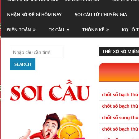
de
mb
NHẬN SỐ ĐỀ GÌ HÔM NAY
SOI CẦU TỪ CHUYÊN GIA
hom
nay
ĐIỆN TOÁN
TK CẦU
THỐNG KÊ
KQ LÔ 
–
du
doan
THẺ:
XỔ SỐ MIỀN
xo
SEARCH
so
chốt số bạch thủ
chốt số bạch thủ
chốt số song thủ
chốt số bạch thủ