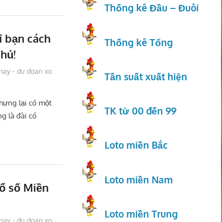
Thống kê Đầu – Đuôi
ỉ bạn cách
Thống kê Tổng
hủ!
nay - du doan xo
Tần suất xuất hiện
hưng lại có một
TK từ 00 đến 99
g là đài có
Loto miền Bắc
Loto miền Nam
Xổ số Miền
Loto miền Trung
nay - du doan xo