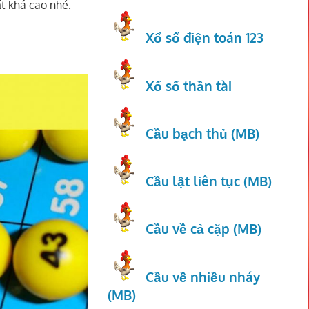
ất khá cao nhé.
Xổ số điện toán 123
ố
Xổ số thần tài
Cầu bạch thủ (MB)
Cầu lật liên tục (MB)
Cầu về cả cặp (MB)
Cầu về nhiều nháy
(MB)