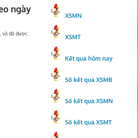
heo ngày
XSMN
h, và đã được
XSMT
Kết quả hôm nay
Sổ kết quả XSMB
Sổ kết quả XSMN
Sổ kết quả XSMT