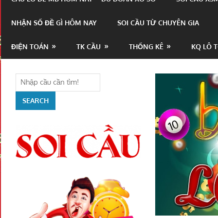
de
mb
NHẬN SỐ ĐỀ GÌ HÔM NAY
SOI CẦU TỪ CHUYÊN GIA
hom
nay
ĐIỆN TOÁN
TK CẦU
THỐNG KÊ
KQ LÔ 
–
du
doan
xo
SEARCH
so