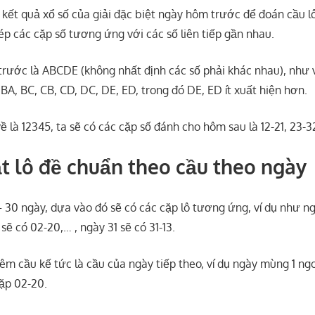
kết quả xổ số của giải đặc biệt ngày hôm trước để đoán cầu 
p các cặp số tương ứng với các số liên tiếp gần nhau.
rước là ABCDE (không nhất định các số phải khác nhau), như 
 BA, BC, CB, CD, DC, DE, ED, trong đó DE, ED ít xuất hiện hơn.
 là 12345, ta sẽ có các cặp số đánh cho hôm sau là 12-21, 23-32
ắt lô đề chuẩn theo cầu theo ngày
 30 ngày, dựa vào đó sẽ có các cặp lô tương ứng, ví dụ như ng
sẽ có 02-20,… , ngày 31 sẽ có 31-13.
êm cầu kế tức là cầu của ngày tiếp theo, ví dụ ngày mùng 1 ngoà
ặp 02-20.