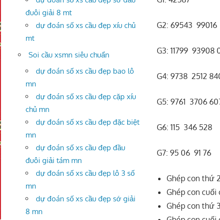
đuôi giải 8 mt
G2: 69543 99016
dự đoán số xs cầu đẹp xíu chủ
mt
G3: 11799 93908 
Soi cầu xsmn siêu chuẩn
dự đoán số xs cầu đẹp bao lô
G4: 9738 2512 8
mn
dự đoán số xs cầu đẹp cặp xíu
G5: 9761 3706 6
chủ mn
dự đoán số xs cầu đẹp đặc biệt
G6: 115 346 528
mn
dự đoán số xs cầu đẹp đầu
G7: 95 06 91 76
đuôi giải tám mn
dự đoán số xs cầu đẹp lô 3 số
Ghép con thứ 2
mn
Ghép con cuối c
dự đoán số xs cầu đẹp sớ giải
Ghép con thứ 3
8 mn
Ghép con cuối c