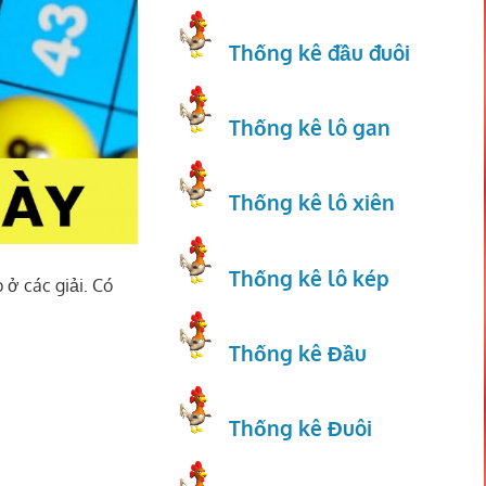
Thống kê đầu đuôi
Thống kê lô gan
Thống kê lô xiên
Thống kê lô kép
 ở các giải. Có
Thống kê Đầu
Thống kê Đuôi