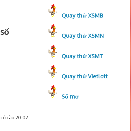
Quay thử XSMB
 số
Quay thử XSMN
Quay thử XSMT
Quay thử Vietlott
Sổ mơ
 có cầu 20-02.