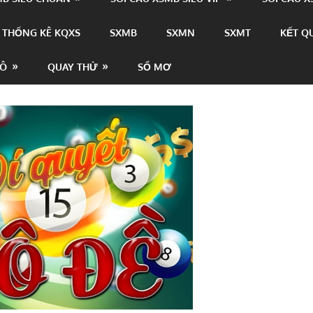
THỐNG KÊ KQXS
SXMB
SXMN
SXMT
KẾT Q
TÔ
QUAY THỬ
SỔ MƠ