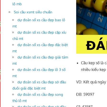
lô mb
Soi cầu xsmt siêu chuẩn
dự đoán số xs cầu đẹp bao lô
mt
dự đoán số xs cầu đẹp cặp xíu
chủ mt
dự đoán số xs cầu đẹp đặc biệt
mt
dự đoán số xs cầu đẹp giải tám
Cầu kẹp số là c
mt
nhiều kiểu kẹp 
dự đoán số xs cầu đẹp lô 3 số
mt
VD: Kết quả ngày
dự đoán số xs cầu đẹp sớ đầu
đuôi giải đặc biệt mt
ĐB: 59097
dự đoán số xs cầu đẹp song
thủ lô mt
G1: 42587
dự đoán số xs cầu đẹp sớ đầu