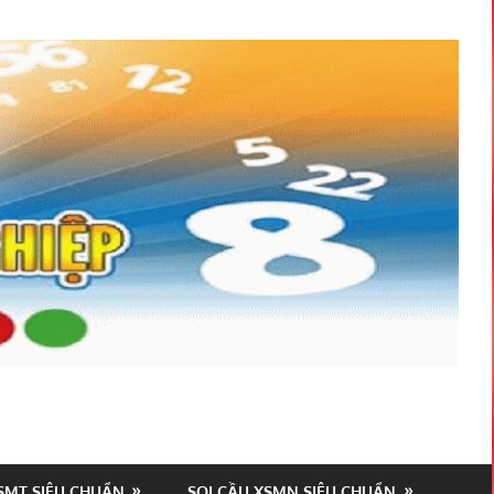
SMT SIÊU CHUẨN
SOI CẦU XSMN SIÊU CHUẨN