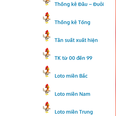
Thống kê Đầu – Đuôi
Thống kê Tổng
Tần suất xuất hiện
TK từ 00 đến 99
Loto miền Bắc
Loto miền Nam
Loto miền Trung