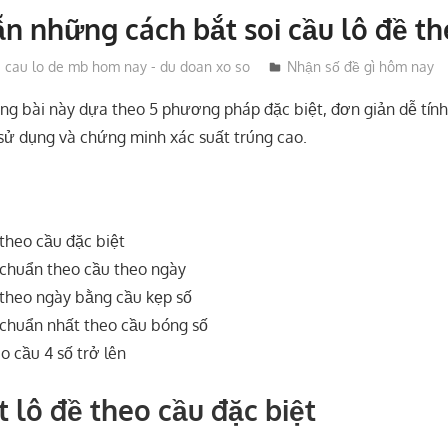
 những cách bắt soi cầu lô đề t
cau lo de mb hom nay - du doan xo so
Nhận số đề gì hôm nay
ong bài này dựa theo 5 phương pháp đặc biệt, đơn giản dễ tín
sử dụng và chứng minh xác suất trúng cao.
 theo cầu đặc biệt
 chuẩn theo cầu theo ngày
 theo ngày bằng cầu kẹp số
 chuẩn nhất theo cầu bóng số
o cầu 4 số trở lên
t lô đề theo cầu đặc biệt