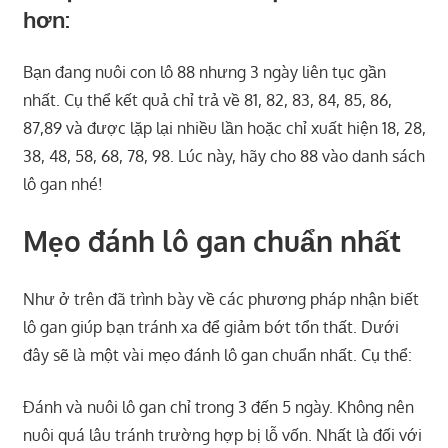
hơn:
Bạn đang nuôi con lô 88 nhưng 3 ngày liên tục gần
nhất. Cụ thể kết quả chỉ trả về 81, 82, 83, 84, 85, 86,
87,89 và được lặp lại nhiều lần hoặc chỉ xuất hiện 18, 28,
38, 48, 58, 68, 78, 98. Lúc này, hãy cho 88 vào danh sách
lô gan nhé!
Mẹo đánh lô gan chuẩn nhất
Như ở trên đã trình bày về các phương pháp nhận biết
lô gan giúp bạn tránh xa để giảm bớt tổn thất. Dưới
đây sẽ là một vài mẹo đánh lô gan chuẩn nhất. Cụ thể:
Đánh và nuôi lô gan chỉ trong 3 đến 5 ngày. Không nên
nuôi quá lâu tránh trường hợp bị lỗ vốn. Nhất là đối với