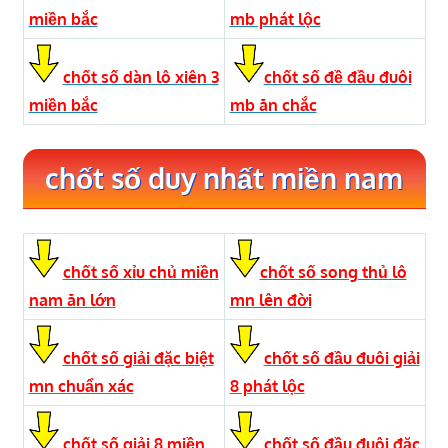
miền bắc
mb phát lộc
chốt số dàn lô xiên 3
chốt số đề đầu đuôi
miền bắc
mb ăn chắc
chốt số duy nhất miền nam
chốt số xỉu chủ miền
chốt số song thủ lô
nam ăn lớn
mn lên đời
chốt số giải đặc biệt
chốt số đầu đuôi giải
mn chuẩn xác
8 phát lộc
chốt số giải 8 miền
chốt số đầu đuôi đặc