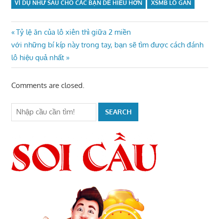
VÍ DỤ NHƯ SAU CHO CÁC BẠN DỄ HIỂU HƠN
XSMB LÔ GAN
Điều
Previous
Tỷ lệ ăn của lô xiên thì giữa 2 miền
Next
Post:
với những bí kíp này trong tay, bạn sẽ tìm được cách đánh
hướng
Post:
lô hiệu quả nhất
bài
Comments are closed.
viết
SEARCH