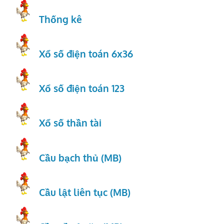
Thống kê
Xổ số điện toán 6x36
Xổ số điện toán 123
Xổ số thần tài
Cầu bạch thủ (MB)
Cầu lật liên tục (MB)