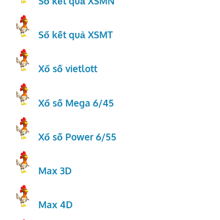
Sổ kết quả XSMN
Sổ kết quả XSMT
Xổ số vietlott
Xổ số Mega 6/45
Xổ số Power 6/55
Max 3D
Max 4D