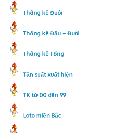
Thống kê Đuôi
Thống kê Đầu – Đuôi
Thống kê Tổng
Tần suất xuất hiện
TK từ 00 đến 99
Loto miền Bắc