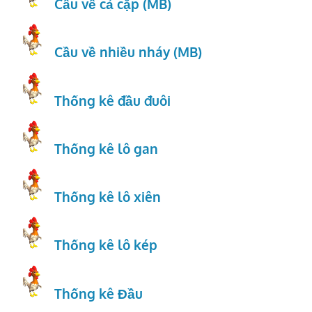
Cầu về cả cặp (MB)
Cầu về nhiều nháy (MB)
Thống kê đầu đuôi
Thống kê lô gan
Thống kê lô xiên
Thống kê lô kép
Thống kê Đầu