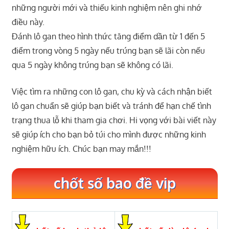
những người mới và thiếu kinh nghiệm nên ghi nhớ
điều này.
Đánh lô gan theo hình thức tăng điểm dần từ 1 đến 5
điểm trong vòng 5 ngày nếu trúng bạn sẽ lãi còn nếu
qua 5 ngày không trúng bạn sẽ không có lãi.
Việc tìm ra những con lô gan, chu kỳ và cách nhận biết
lô gan chuẩn sẽ giúp bạn biết và tránh để hạn chế tình
trạng thua lỗ khi tham gia chơi. Hi vọng với bài viết này
sẽ giúp ích cho bạn bỏ túi cho mình được những kinh
nghiệm hữu ích. Chúc bạn may mắn!!!
chốt số bao đề vip