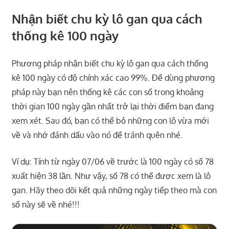
Nhận biết chu kỳ lô gan qua cách
thống kê 100 ngày
Phương pháp nhận biết chu kỳ lô gan qua cách thống
kê 100 ngày có độ chính xác cao 99%. Để dùng phương
pháp này bạn nên thống kê các con số trong khoảng
thời gian 100 ngày gần nhất trở lại thời điểm bạn đang
xem xét. Sau đó, bạn có thể bỏ những con lô vừa mới
về và nhớ đánh dấu vào nó để tránh quên nhé.
Ví dụ: Tính từ ngày 07/06 về trước là 100 ngày có số 78
xuất hiện 38 lần. Như vậy, số 78 có thể được xem là lô
gan. Hãy theo dõi kết quả những ngày tiếp theo mà con
số này sẽ về nhé!!!