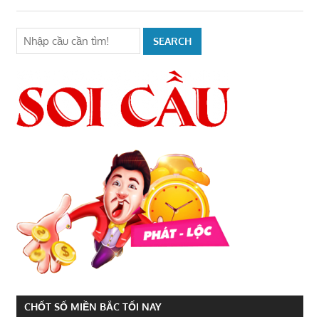
SEARCH
CHỐT SỐ MIỀN BẮC TỐI NAY