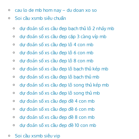
cau lo de mb hom nay – du doan xo so
Soi cầu xsmb siêu chuẩn
dự đoán số xs cầu đẹp bạch thủ lô 2 nháy mb
dự đoán số xs cầu đẹp cặp 3 càng víp mb
dự đoán số xs cầu đẹp lô 4 con mb
dự đoán số xs cầu đẹp lô 6 con mb
dự đoán số xs cầu đẹp lô 8 con mb
dự đoán số xs cầu đẹp lô bạch thủ kép mb
dự đoán số xs cầu đẹp lô bạch thủ mb
dự đoán số xs cầu đẹp lô song thủ kép mb
dự đoán số xs cầu đẹp lô song thủ mb
dự đoán số xs cầu đẹp đề 4 con mb
dự đoán số xs cầu đẹp đề 6 con mb
dự đoán số xs cầu đẹp đề 8 con mb
dự đoán số xs cầu đẹp đề 10 con mb
Soi cầu xsmb siêu vip