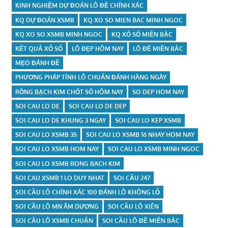
KINH NGHIỆM DỰ ĐOÁN LÔ ĐỀ CHÍNH XÁC
KQ DỰ ĐOÁN XSMB
KQ XO SO MIEN BAC MINH NGOC
KQ XO SO XSMB MINH NGOC
KQ XỔ SỐ MIỀN BẮC
KẾT QUẢ XỔ SỐ
LÔ ĐẸP HÔM NAY
LÔ ĐỀ MIỀN BẮC
MẸO ĐÁNH ĐỀ
PHƯƠNG PHÁP TÍNH LÔ CHUẨN ĐÁNH HÀNG NGÀY
RỒNG BẠCH KIM CHỐT SỐ HÔM NAY
SO DEP HOM NAY
SOI CAU LO DE
SOI CAU LO DE DEP
SOI CAU LO DE KHUNG 3 NGAY
SOI CAU LO KEP XSMB
SOI CAU LO XSMB 3S
SOI CAU LO XSMB 16 NHAY HOM NAY
SOI CAU LO XSMB HOM NAY
SOI CAU LO XSMB MINH NGOC
SOI CAU LO XSMB RONG BACH KIM
SOI CAU XSMB 1 LO DUY NHAT
SOI CẦU 247
SOI CẦU LÔ CHÍNH XÁC 100 ĐÁNH LÔ KHÔNG LỖ
SOI CẦU LÔ MN ÂM DƯƠNG
SOI CẦU LÔ XIÊN
SOI CẦU LÔ XSMB CHUẨN
SOI CẦU LÔ ĐỀ MIỀN BẮC