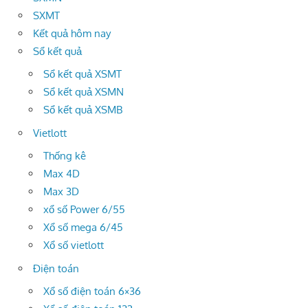
SXMT
Kết quả hôm nay
Sổ kết quả
Sổ kết quả XSMT
Sổ kết quả XSMN
Sổ kết quả XSMB
Vietlott
Thống kê
Max 4D
Max 3D
xổ số Power 6/55
Xổ số mega 6/45
Xổ số vietlott
Điện toán
Xổ số điện toán 6×36