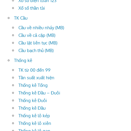
Xổ số điện toán 123
Xổ số thần tài
TK Cầu
Cầu về nhiều nháy (MB)
Cầu về cả cặp (MB)
Cầu lật liên tục (MB)
Cầu bạch thủ (MB)
Thống kê
TK từ 00 đến 99
Tần suất xuất hiện
Thống kê Tổng
Thống kê Đầu – Đuôi
Thống kê Đuôi
Thống kê Đầu
Thống kê lô kép
Thống kê lô xiên
Thống kê lô gan