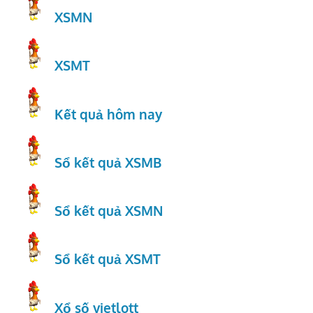
XSMN
XSMT
Kết quả hôm nay
Sổ kết quả XSMB
Sổ kết quả XSMN
Sổ kết quả XSMT
Xổ số vietlott