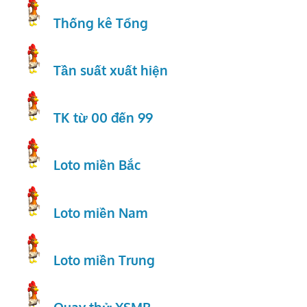
Thống kê Tổng
Tần suất xuất hiện
TK từ 00 đến 99
Loto miền Bắc
Loto miền Nam
Loto miền Trung