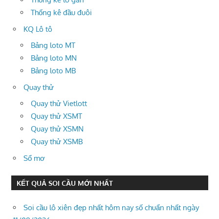
Thống kê đầu đuôi
KQ Lô tô
Bảng loto MT
Bảng loto MN
Bảng loto MB
Quay thử
Quay thử Vietlott
Quay thử XSMT
Quay thử XSMN
Quay thử XSMB
Sổ mơ
KẾT QUẢ SOI CẦU MỚI NHẤT
Soi cầu lô xiên đẹp nhất hôm nay số chuẩn nhất ngày