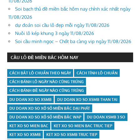
11/08/2026
Soi bạch thủ đề miền bắc hôm nay chính xác nhất ngày
11/08/2026
dự đoán soi cầu lô đẹp mỗi ngày 11/08/2026
Nuôi lô kép khung 3 ngày 11/08/2026
Soi cầu minh ngọc – Chốt ba càng vip ngày 11/08/2026
CẦU LÔ ĐỀ MIỀN BẮC HÔM NAY
CÁCH BẮT LÔ CHUẨN THEO NGÀY
CÁCH TÍNH LÔ CHUẨN
CÁCH ĐÁNH LÔ NGÀY NÀO CŨNG TRÚNG
CÁCH ĐÁNH ĐỀ NGÀY NÀO CŨNG TRÚNG
DU DOAN XO SO XSMB
DU DOAN XO SO XSMB THAN TAI
DU DOAN XO SO XỔ SỐ MIỀN BẮC DẠI PHÁT
DU DOAN XO SO XỔ SỐ MIỀN BẮC WAP
DU DOAN XSMB 3 SO
KET XO SO MIEN BAC
KET XO SO MIEN BAC TRUC TIEP
KET XO SO XSMB
KET XO SO XSMB TRUC TIEP