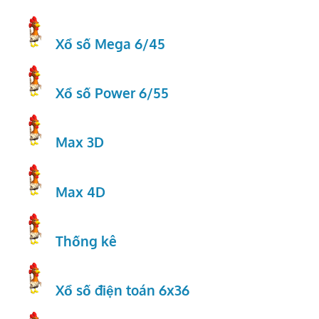
Xổ số Mega 6/45
Xổ số Power 6/55
Max 3D
Max 4D
Thống kê
Xổ số điện toán 6x36