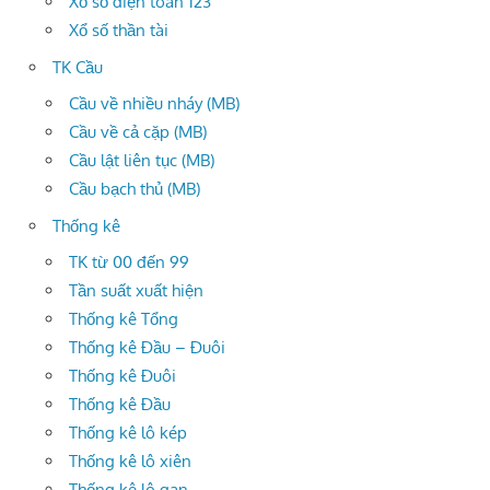
Xổ số điện toán 123
Xổ số thần tài
TK Cầu
Cầu về nhiều nháy (MB)
Cầu về cả cặp (MB)
Cầu lật liên tục (MB)
Cầu bạch thủ (MB)
Thống kê
TK từ 00 đến 99
Tần suất xuất hiện
Thống kê Tổng
Thống kê Đầu – Đuôi
Thống kê Đuôi
Thống kê Đầu
Thống kê lô kép
Thống kê lô xiên
Thống kê lô gan