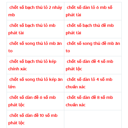
xo
chốt số bạch thủ lô 2 nháy
chốt số dàn lô 6 mb số
so
mb
phát tài
chốt số bạch thủ lô mb
chốt số bạch thủ đề mb
phát tài
phát tài
chốt số song thủ lô mb ăn
chốt số song thủ đề mb ăn
to
to
chốt số bạch thủ lô kép
chốt số dàn đề 4 số mb
chính xác
phát lộc
chốt số song thủ lô kép ăn
chốt số dàn lô 4 số mb
lớn
chuẩn xác
chốt số dàn đề 6 số mb
chốt số dàn đề 8 số mb
phát lộc
chuẩn xác
chốt số dàn đề 10 số mb
phát lộc