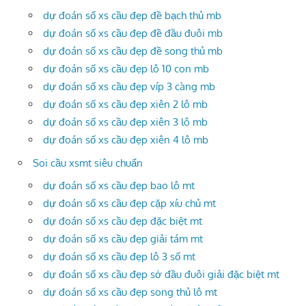
dự đoán số xs cầu đẹp đề bạch thủ mb
dự đoán số xs cầu đẹp đề đầu đuôi mb
dự đoán số xs cầu đẹp đề song thủ mb
dự đoán số xs cầu đẹp lô 10 con mb
dự đoán số xs cầu đẹp víp 3 càng mb
dự đoán số xs cầu đẹp xiên 2 lô mb
dự đoán số xs cầu đẹp xiên 3 lô mb
dự đoán số xs cầu đẹp xiên 4 lô mb
Soi cầu xsmt siêu chuẩn
dự đoán số xs cầu đẹp bao lô mt
dự đoán số xs cầu đẹp cặp xíu chủ mt
dự đoán số xs cầu đẹp đặc biệt mt
dự đoán số xs cầu đẹp giải tám mt
dự đoán số xs cầu đẹp lô 3 số mt
dự đoán số xs cầu đẹp sớ đầu đuôi giải đặc biệt mt
dự đoán số xs cầu đẹp song thủ lô mt