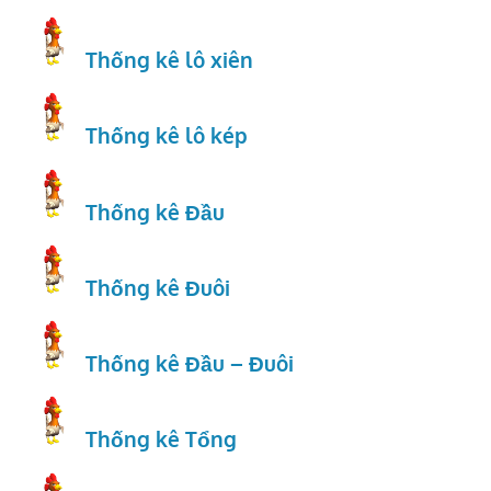
Thống kê lô xiên
Thống kê lô kép
Thống kê Đầu
Thống kê Đuôi
Thống kê Đầu – Đuôi
Thống kê Tổng