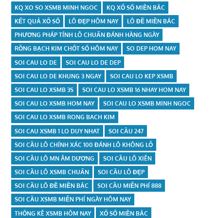
KQ XO SO XSMB MINH NGOC
KQ XỔ SỐ MIỀN BẮC
KẾT QUẢ XỔ SỐ
LÔ ĐẸP HÔM NAY
LÔ ĐỀ MIỀN BẮC
PHƯƠNG PHÁP TÍNH LÔ CHUẨN ĐÁNH HÀNG NGÀY
RỒNG BẠCH KIM CHỐT SỐ HÔM NAY
SO DEP HOM NAY
SOI CAU LO DE
SOI CAU LO DE DEP
SOI CAU LO DE KHUNG 3 NGAY
SOI CAU LO KEP XSMB
SOI CAU LO XSMB 3S
SOI CAU LO XSMB 16 NHAY HOM NAY
SOI CAU LO XSMB HOM NAY
SOI CAU LO XSMB MINH NGOC
SOI CAU LO XSMB RONG BACH KIM
SOI CAU XSMB 1 LO DUY NHAT
SOI CẦU 247
SOI CẦU LÔ CHÍNH XÁC 100 ĐÁNH LÔ KHÔNG LỖ
SOI CẦU LÔ MN ÂM DƯƠNG
SOI CẦU LÔ XIÊN
SOI CẦU LÔ XSMB CHUẨN
SOI CẦU LÔ ĐẸP
SOI CẦU LÔ ĐỀ MIỀN BẮC
SOI CẦU MIỄN PHÍ 888
SOI CẦU XSMB MIỄN PHÍ NGÀY HÔM NAY
THỐNG KÊ XSMB HÔM NAY
XỔ SỐ MIỀN BẮC