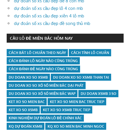
dự đoán số xs cầu đẹp đề 8 con mb
dự đoán số xs cầu đẹp lô 4 con mb
dự đoán số xs cầu đẹp xiên 4 lô mb
dự đoán số xs cầu đẹp đề song thủ mb
CẦU LÔ ĐỀ MIỀN BẮC HÔM NAY
CÁCH BẮT LÔ CHUẨN THEO NGÀY
CÁCH TÍNH LÔ CHUẨN
CÁCH ĐÁNH LÔ NGÀY NÀO CŨNG TRÚNG
CÁCH ĐÁNH ĐỀ NGÀY NÀO CŨNG TRÚNG
DU DOAN XO SO XSMB
DU DOAN XO SO XSMB THAN TAI
DU DOAN XO SO XỔ SỐ MIỀN BẮC DẠI PHÁT
DU DOAN XO SO XỔ SỐ MIỀN BẮC WAP
DU DOAN XSMB 3 SO
KET XO SO MIEN BAC
KET XO SO MIEN BAC TRUC TIEP
KET XO SO XSMB
KET XO SO XSMB TRUC TIEP
KINH NGHIỆM DỰ ĐOÁN LÔ ĐỀ CHÍNH XÁC
KQ DỰ ĐOÁN XSMB
KQ XO SO MIEN BAC MINH NGOC