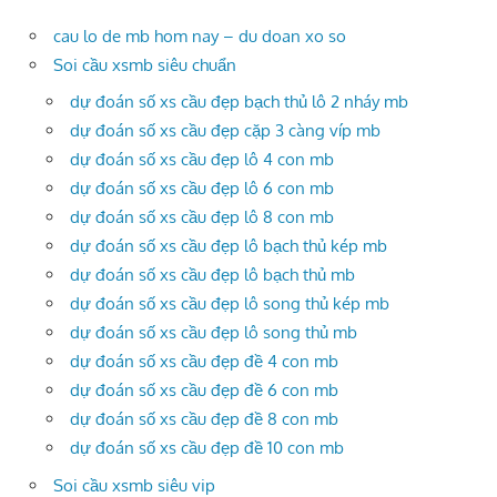
cau lo de mb hom nay – du doan xo so
Soi cầu xsmb siêu chuẩn
dự đoán số xs cầu đẹp bạch thủ lô 2 nháy mb
dự đoán số xs cầu đẹp cặp 3 càng víp mb
dự đoán số xs cầu đẹp lô 4 con mb
dự đoán số xs cầu đẹp lô 6 con mb
dự đoán số xs cầu đẹp lô 8 con mb
dự đoán số xs cầu đẹp lô bạch thủ kép mb
dự đoán số xs cầu đẹp lô bạch thủ mb
dự đoán số xs cầu đẹp lô song thủ kép mb
dự đoán số xs cầu đẹp lô song thủ mb
dự đoán số xs cầu đẹp đề 4 con mb
dự đoán số xs cầu đẹp đề 6 con mb
dự đoán số xs cầu đẹp đề 8 con mb
dự đoán số xs cầu đẹp đề 10 con mb
Soi cầu xsmb siêu vip