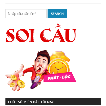
SEARCH
CHỐT SỐ MIỀN BẮC TỐI NAY