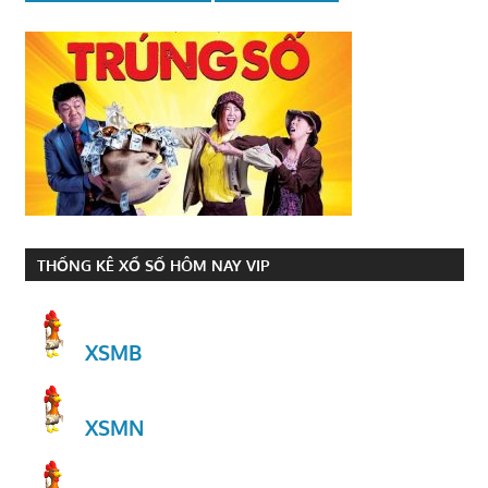
THỐNG KÊ XỔ SỐ HÔM NAY VIP
XSMB
XSMN