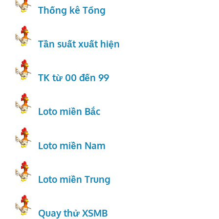
Thống kê Tổng
Tần suất xuất hiện
TK từ 00 đến 99
Loto miền Bắc
Loto miền Nam
Loto miền Trung
Quay thử XSMB