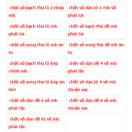
xo
chốt số bạch thủ lô 2 nháy
chốt số dàn lô 6 mb số
so
mb
phát tài
chốt số bạch thủ lô mb
chốt số bạch thủ đề mb
phát tài
phát tài
chốt số song thủ lô mb ăn
chốt số song thủ đề mb ăn
to
to
chốt số bạch thủ lô kép
chốt số dàn đề 4 số mb
chính xác
phát lộc
chốt số song thủ lô kép ăn
chốt số dàn lô 4 số mb
lớn
chuẩn xác
chốt số dàn đề 6 số mb
chốt số dàn đề 8 số mb
phát lộc
chuẩn xác
chốt số dàn đề 10 số mb
phát lộc