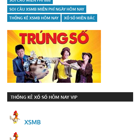
SOI CẦU MIỄN PHÍ 888
SOI CẦU XSMB MIỄN PHÍ NGÀY HÔM NAY
THỐNG KÊ XSMB HÔM NAY
XỔ SỐ MIỀN BẮC
THỐNG KÊ XỔ SỐ HÔM NAY VIP
XSMB