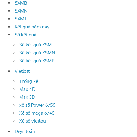
SXMB
SXMN
SXMT
Kết quả hôm nay
Sổ kết quả
Sổ kết quả XSMT
Sổ kết quả XSMN
Sổ kết quả XSMB
Vietlott
Thống kê
Max 4D
Max 3D
xổ số Power 6/55
Xổ số mega 6/45
Xổ số vietlott
Điện toán