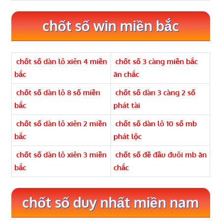
chốt số win miền bắc
chốt số dàn lô xiên 4 miền
chốt số 3 càng miền bắc
bắc
ăn chắc
chốt số dàn lô 8 số miền
chốt số dàn 3 càng 2 số
bắc
phát tài
chốt số dàn lô xiên 2 miền
chốt số dàn lô 10 số mb
bắc
phát lộc
chốt số dàn lô xiên 3 miền
chốt số đề đầu đuôi mb ăn
bắc
chắc
chốt số duy nhất miền nam