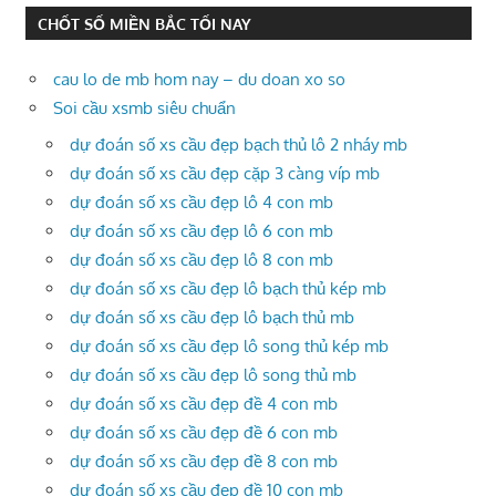
CHỐT SỐ MIỀN BẮC TỐI NAY
cau lo de mb hom nay – du doan xo so
Soi cầu xsmb siêu chuẩn
dự đoán số xs cầu đẹp bạch thủ lô 2 nháy mb
dự đoán số xs cầu đẹp cặp 3 càng víp mb
dự đoán số xs cầu đẹp lô 4 con mb
dự đoán số xs cầu đẹp lô 6 con mb
dự đoán số xs cầu đẹp lô 8 con mb
dự đoán số xs cầu đẹp lô bạch thủ kép mb
dự đoán số xs cầu đẹp lô bạch thủ mb
dự đoán số xs cầu đẹp lô song thủ kép mb
dự đoán số xs cầu đẹp lô song thủ mb
dự đoán số xs cầu đẹp đề 4 con mb
dự đoán số xs cầu đẹp đề 6 con mb
dự đoán số xs cầu đẹp đề 8 con mb
dự đoán số xs cầu đẹp đề 10 con mb