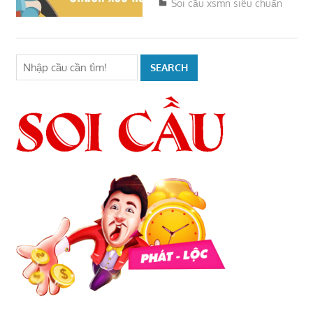
Soi cầu xsmn siêu chuẩn
SEARCH