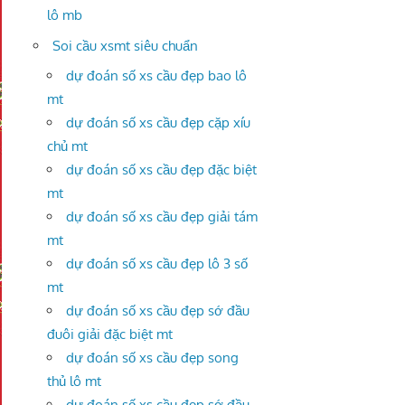
lô mb
Soi cầu xsmt siêu chuẩn
dự đoán số xs cầu đẹp bao lô
mt
dự đoán số xs cầu đẹp cặp xíu
chủ mt
dự đoán số xs cầu đẹp đặc biệt
mt
dự đoán số xs cầu đẹp giải tám
mt
dự đoán số xs cầu đẹp lô 3 số
mt
dự đoán số xs cầu đẹp sớ đầu
đuôi giải đặc biệt mt
dự đoán số xs cầu đẹp song
thủ lô mt
dự đoán số xs cầu đẹp sớ đầu