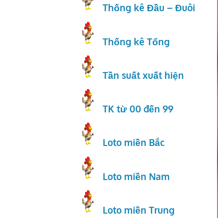
Thống kê Đầu – Đuôi
Thống kê Tổng
Tần suất xuất hiện
TK từ 00 đến 99
Loto miền Bắc
Loto miền Nam
Loto miền Trung