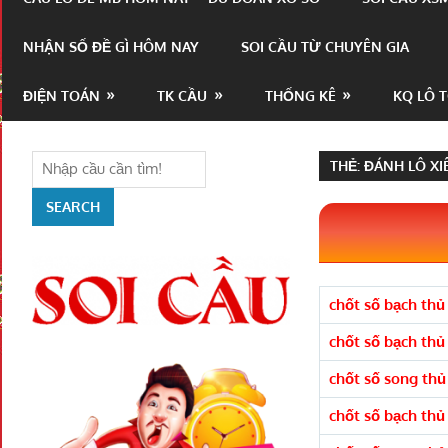
de
mb
NHẬN SỐ ĐỀ GÌ HÔM NAY
SOI CẦU TỪ CHUYÊN GIA
hom
nay
ĐIỆN TOÁN
TK CẦU
THỐNG KÊ
KQ LÔ 
–
du
doan
THẺ:
ĐÁNH LÔ XI
xo
SEARCH
so
chốt số bạch thủ
chốt số bạch thủ
chốt số song thủ
chốt số bạch thủ