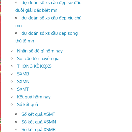
dự đoán số xs cầu đẹp sớ đầu
đuôi giải đặc biệt mn
dự đoán số xs cầu đẹp xíu chủ
mn
dự đoán số xs cầu đẹp song
thủ lô mn
Nhận số đề gì hôm nay
Soi cầu từ chuyên gia
THỐNG KÊ KQXS
SXMB
SXMN
SXMT
Kết quả hôm nay
Sổ kết quả
Sổ kết quả XSMT
Sổ kết quả XSMN
Sổ kết quả XSMB