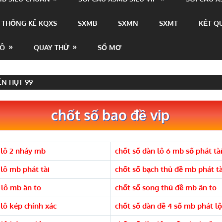
THỐNG KÊ KQXS
SXMB
SXMN
SXMT
KẾT Q
TÔ
QUAY THỬ
SỔ MƠ
ÊN HỤT 99
chốt số bao đề vip
 lô 2 nháy mb
chốt số dàn lô 6 mb số phát tà
 lô mb phát tài
chốt số bạch thủ đề mb phát tà
 lô mb ăn to
chốt số song thủ đề mb ăn to
 lô kép chính xác
chốt số dàn đề 4 số mb phát lộ