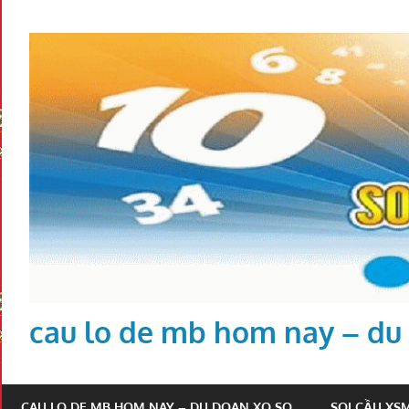
Skip
to
content
cau lo de mb hom nay – du
cau
lo
CAU LO DE MB HOM NAY – DU DOAN XO SO
SOI CẦU XS