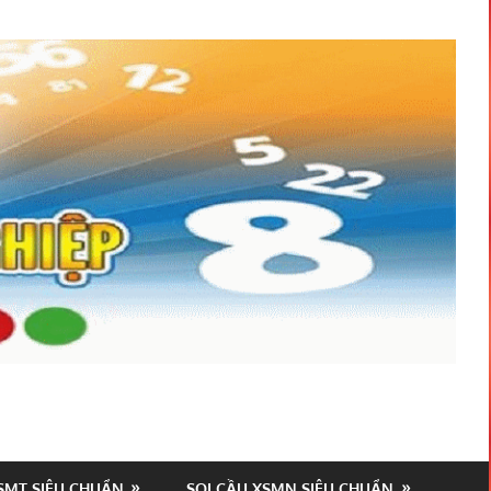
SMT SIÊU CHUẨN
SOI CẦU XSMN SIÊU CHUẨN